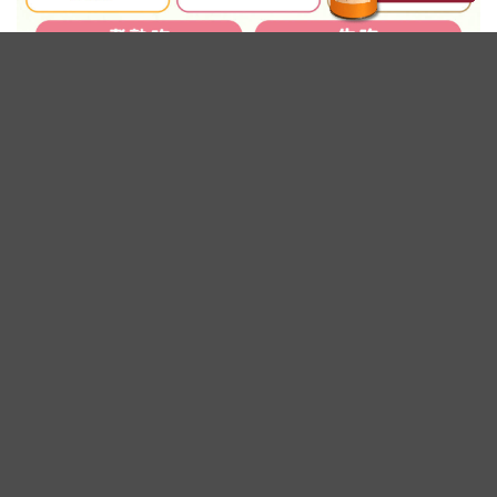
廣告 - 內文未完請往下繼續閱讀
洋蔥富含植化素 有助抗氧化、維持心
血管健康
洋蔥含有豐富的植化素及類黃酮，其中最具代
表性的成分就是
槲皮素（Quercetin）
。槲皮素