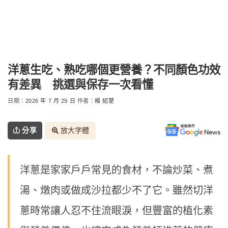
洋蔥生吃、熟吃哪個更營養？不同顏色功效
有差異 挑選與保存一次看懂
日期：
2026 年 7 月 29 日
作者：
楊 紹楚
分享
放大字體
洋蔥是家家戶戶常見的食材，不論炒菜、煮
湯、燉肉或做成沙拉都少不了它。雖然切洋
蔥時常讓人忍不住流眼淚，但豐富的植化素