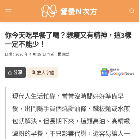
Skip
to
content
你今天吃早餐了嗎？想瘦又有精神，這3樣
一定不能少！
日期：
2026 年 4 月 15 日
作者：
楊 紹楚
分享
放大字體
現代人生活忙碌，常常沒時間好好準備早
餐，出門隨手買個燒餅油條、鐵板麵或水煎
包就解決。但長期下來，這類高油、高精緻
澱粉的早餐，不只影響代謝，還容易讓人一