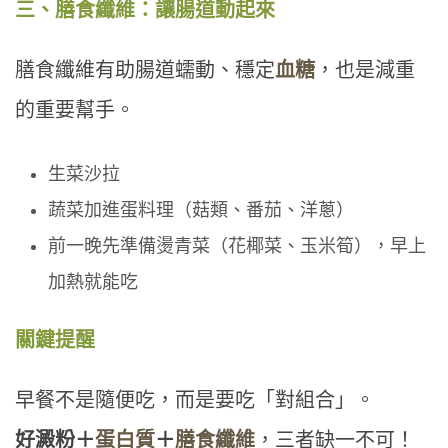
三、膳食纖維：讓腸道動起來
膳食纖維有助腸道蠕動、穩定
血糖
，也是減重
的重要幫手。
生菜沙拉
蔬菜加進蛋料理（菇類、番茄、洋蔥）
前一晚先準備燙青菜（花椰菜、玉米筍），早上
加熱就能吃
關鍵提醒
早餐不是隨便吃，而是要吃「對組合」。
好澱粉＋
蛋白質
＋
膳食纖維
，三者缺一不可！