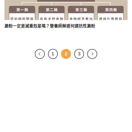
澱粉一定是減重剋星嗎？營養師解惑何謂抗性澱粉
1
2
3