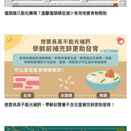
偏頭痛只能吃藥嗎？遠離偏頭痛從減少食用地雷食物開始
想要長高不能光補鈣，學齡前營養不良兒童補充鋅更助發育！