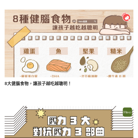
8大健腦食物，讓孩子越吃越聰明！