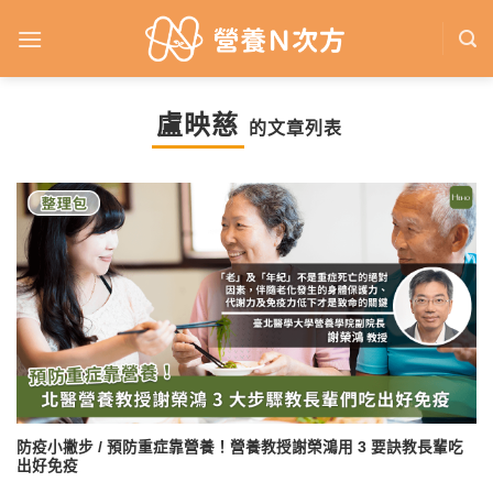
Skip
to
content
盧映慈
的文章列表
防疫小撇步 / 預防重症靠營養！營養教授謝榮鴻用 3 要訣教長輩吃
出好免疫