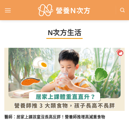
Skip
to
content
N次方生活
醫師：居家上課孩童沒長高反胖！營養師推增高減重食物