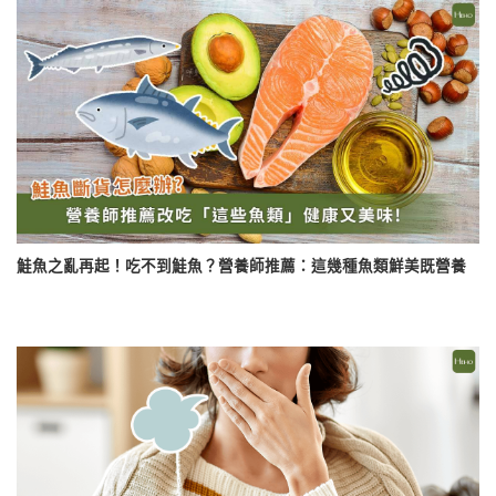
鮭魚之亂再起！吃不到鮭魚？營養師推薦：這幾種魚類鮮美既營養