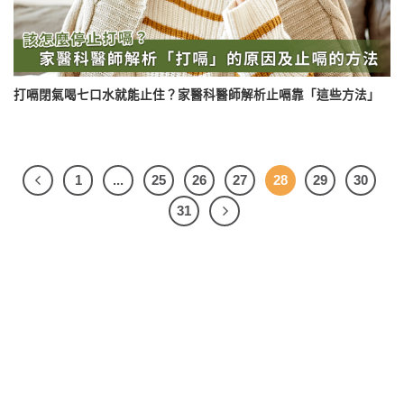
打嗝閉氣喝七口水就能止住？家醫科醫師解析止嗝靠「這些方法」
1
...
25
26
27
28
29
30
31