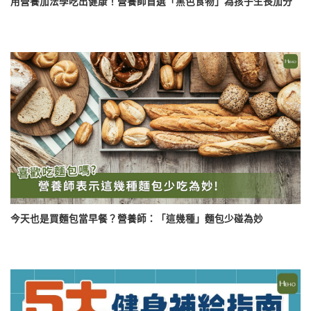
用營養加法學吃出健康！營養師首選「黑色食物」為孩子生長加分
今天也是買麵包當早餐？營養師：「這幾種」麵包少碰為妙