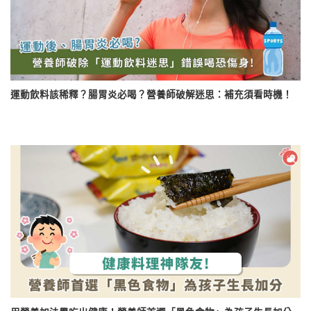
運動飲料該稀釋？腸胃炎必喝？營養師破解迷思：補充須看時機！