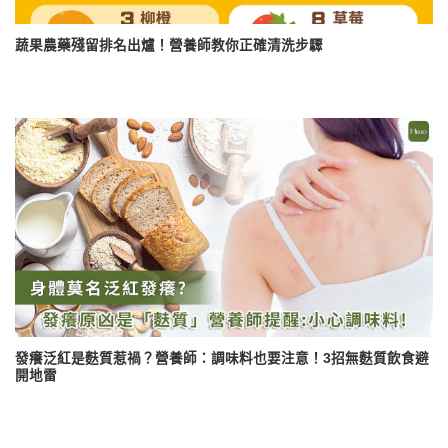
蔬果農藥殘留排名出爐！營養師教你正確清洗步驟
發癢泛紅是麩質惹禍？營養師：調味料也要注意！3招無麩質飲食避
開地雷