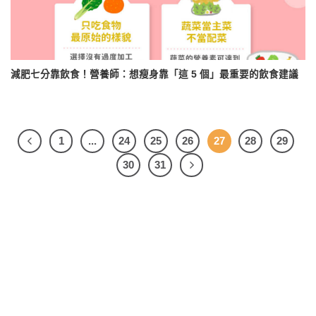
減肥七分靠飲食！營養師：想瘦身靠「這 5 個」最重要的飲食建議
1
...
24
25
26
27
28
29
30
31