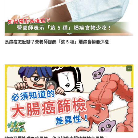
長痘痘怎麼辦？營養師提醒「這 5 種」爆痘食物要少碰