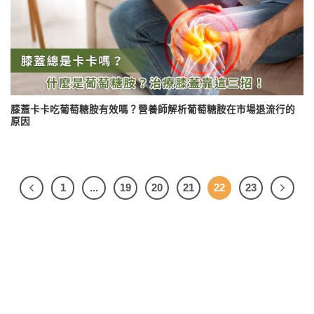
膝蓋卡卡吃葡萄糖胺有效嗎？營養師解析葡萄糖胺在市場退流行的
原因
1
...
19
20
21
22
23