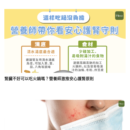
腎臟不好可以吃火鍋嗎？營養師激推安心護腎原則