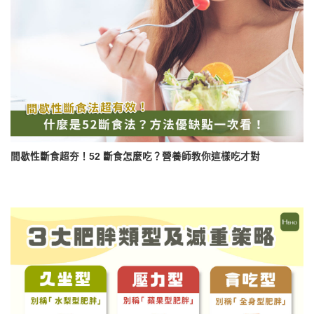
間歇性斷食超夯！52 斷食怎麼吃？營養師教你這樣吃才對