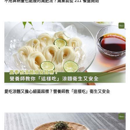
不用算熱量也能瘦的減肥法？減重就從 211 餐盤開始
愛吃涼麵又擔心細菌超標？營養師教「這樣吃」衛生又安全