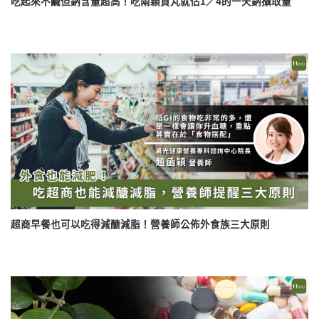
吃起來不鹹但鈉含量超高！吃兩顆貢丸就佔1／4的一天鈉攝取量
超商早餐也可以吃得減醣減脂！營養師公佈外食族三大原則