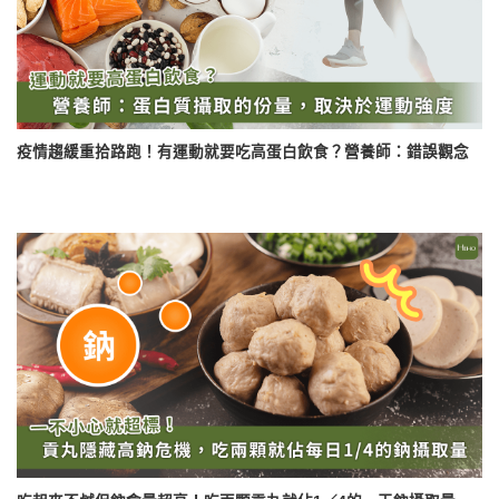
疫情趨緩重拾路跑！有運動就要吃高蛋白飲食？營養師：錯誤觀念