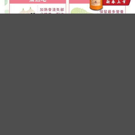
廣告 - 內文未完請往下繼續閱讀
洋蔥富含植化素 有助抗氧化、維持心
血管健康
洋蔥含有豐富的植化素及類黃酮，其中最具代
表性的成分就是
槲皮素（Quercetin）
。槲皮素
具有抗氧化、抗發炎作用，有助降低自由基對