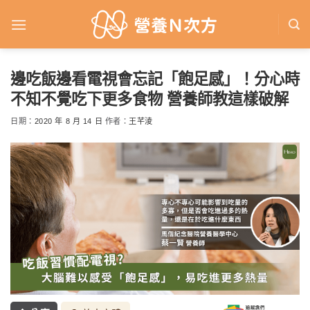
Skip
to
content
邊吃飯邊看電視會忘記「飽足感」！分心時
不知不覺吃下更多食物 營養師教這樣破解
日期：
2020 年 8 月 14 日
作者：
王芊淩