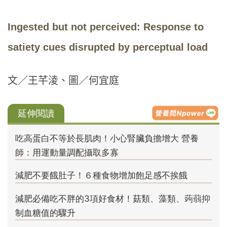
Ingested but not perceived: Response to
satiety cues disrupted by perceptual load
文／王芊淩、圖／何宜庭