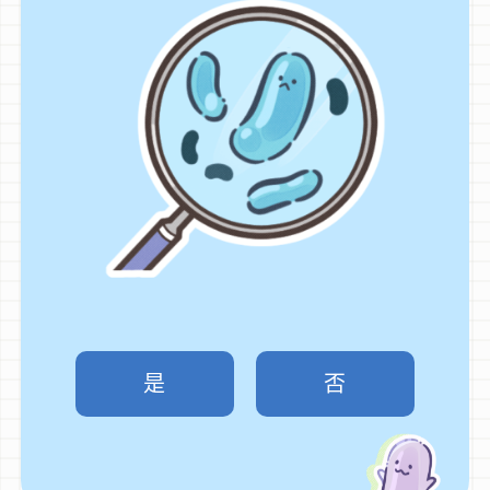

菌
以
菌
無
好
推
南
是
否