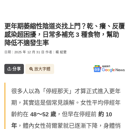
更年期萎縮性陰道炎找上門？乾、癢、反覆
感染超困擾，日常多補充 3 種食物，幫助
降低不適發生率
日期：
2025 年 12 月 31 日
作者：
楊 紹楚
分享
放大字體
很多人以為「停經那天」才算正式進入更年
期，其實這是個常見誤解。女性平均停經年
齡約在
48～52 歲
，但早在停經前
約 10
年
，體內女性荷爾蒙就已逐漸下降，身體悄