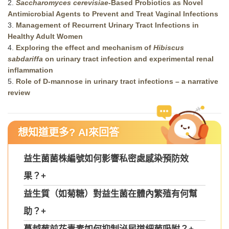
2.
Saccharomyces cerevisiae
-Based Probiotics as Novel
Antimicrobial Agents to Prevent and Treat Vaginal Infections
3.
Management of Recurrent Urinary Tract Infections in
Healthy Adult Women
4.
Exploring the effect and mechanism of
Hibiscus
sabdariffa
on urinary tract infection and experimental renal
inflammation
5.
Role of D-mannose in urinary tract infections – a narrative
review
想知道更多? AI來回答
益生菌菌株編號如何影響私密處感染預防效
果？
+
益生質（如菊糖）對益生菌在體內繁殖有何幫
助？
+