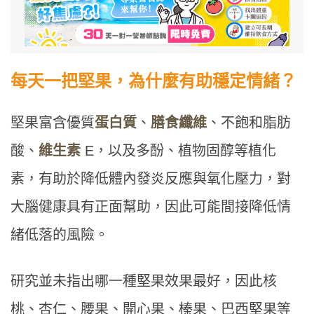
每天一把堅果，為什麼有助穩定情緒？
堅果富含優質
蛋白質
、
膳食纖維
、不飽和脂肪
酸、
維生素
E，以及多酚、植物固醇等植化
素，有助於降低體內發炎反應與氧化壓力，對
大腦健康具有正面幫助，因此可能間接降低情
緒低落的風險。
研究並未指出哪一種堅果效果最好，因此核
桃、杏仁、腰果、開心果、榛果、巴西堅果等