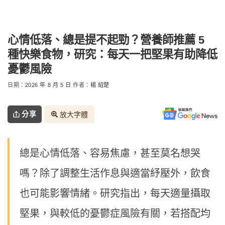
心情低落、總是提不起勁？營養師推薦 5
種快樂食物，研究：每天一把堅果有助降低
憂鬱風險
日期：
2026 年 8 月 5 日
作者：
楊 紹楚
分享
放大字體
總是心情低落、容易焦慮，甚至莫名想哭
嗎？除了調整生活作息與適當紓壓外，飲食
也可能影響情緒。研究指出，每天適量攝取
堅果，與較低的憂鬱症風險有關，若搭配均