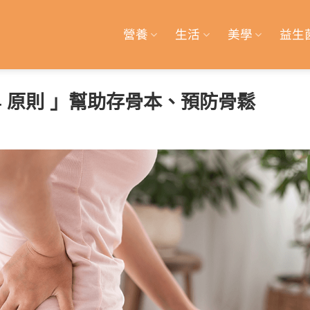
營養
生活
美學
益生
4 原則 」幫助存骨本、預防骨鬆