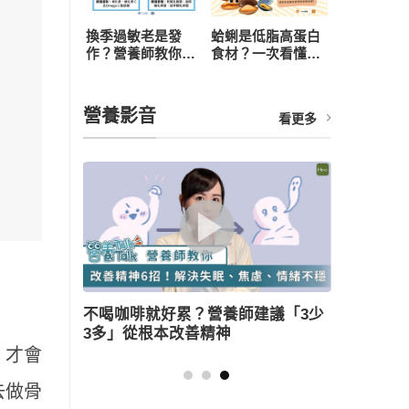
換季過敏老是發
蛤蜊是低脂高蛋白
作？營養師教你從
食材？一次看懂營
飲食下手，4 招打
養價值、3 大好處
造抗敏體質
與食用禁忌
營養影音
看更多
建議「3少
薑母鴨怎麼吃健康無負擔？營養師教
三大美味訣竅
，才會
去做骨