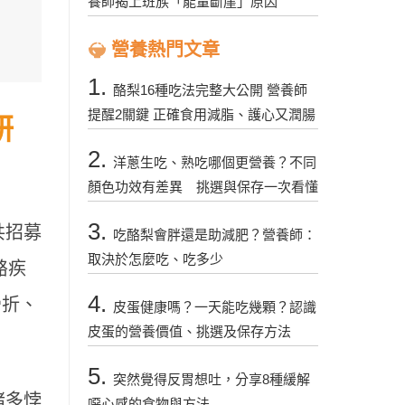
養師揭上班族「能量斷崖」原因
營養熱門文章
1.
酪梨16種吃法完整大公開 營養師
提醒2關鍵 正確食用減脂、護心又潤腸
研
2.
洋蔥生吃、熟吃哪個更營養？不同
顏色功效有差異 挑選與保存一次看懂
3.
共招募
吃酪梨會胖還是助減肥？營養師：
取決於怎麼吃、吃多少
骼疾
4.
骨折、
皮蛋健康嗎？一天能吃幾顆？認識
皮蛋的營養價值、挑選及保存方法
5.
突然覺得反胃想吐，分享8種緩解
諸多悖
噁心感的食物與方法