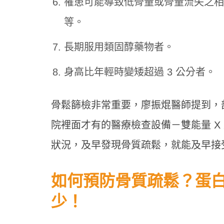
罹患可能導致低骨量或骨量流失之相
等。
長期服用類固醇藥物者。
身高比年輕時變矮超過 3 公分者。
骨鬆篩檢非常重要，廖振焜醫師提到，
院裡面才有的醫療檢查設備－雙能量 X
狀況，及早發現骨質疏鬆，就能及早接
如何預防骨質疏鬆？蛋白
少！