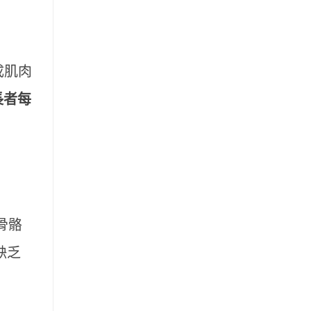
成肌肉
長者每
骨骼
缺乏