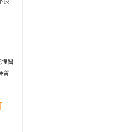
不良
配備醫
骨質
可