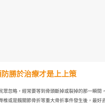
預防勝於治療才是上上策
聚餐多腸胃不適？天冷哈啾打不
不喝咖啡就好累？營養師
營養師揭秘「益生菌挑選重點」
3多」從根本改善精神
保護力
民眾忽略，經常要等到骨頭斷掉或裂掉的那一瞬間
脊椎或是髖關節骨折等重大骨折事件發生後，最好