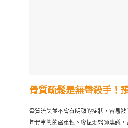
骨質疏鬆是無聲殺手！
年末
停？
提升
骨質流失並不會有明顯的症狀，容易被
驚覺事態的嚴重性。廖振焜醫師建議，