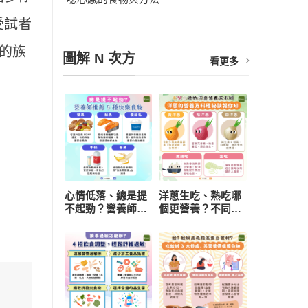
受試者
乏的族
圖解 N 次方
看更多
心情低落、總是提
洋蔥生吃、熟吃哪
不起勁？營養師推
個更營養？不同顏
薦 5 種快樂食物，
色功效有差異 挑
研究：每天一把堅
選與保存一次看懂
果有助降低憂鬱風
險