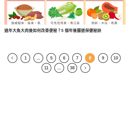
過年大魚大肉後如何改善便秘？5 個年後腸道保健秘訣
1
...
5
6
7
8
9
10
11
...
38