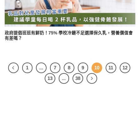
政府提倡班班有鮮奶！75% 學校冷鏈不足選擇保久乳，營養價值會
有差嗎？
1
...
7
8
9
10
11
12
13
...
38