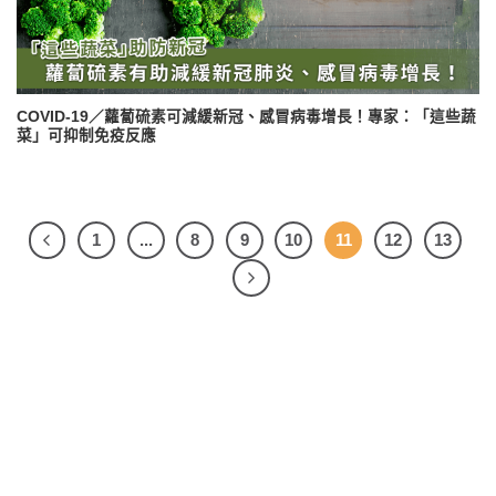
COVID-19／蘿蔔硫素可減緩新冠、感冒病毒增長！專家：「這些蔬
菜」可抑制免疫反應
1
...
8
9
10
11
12
13