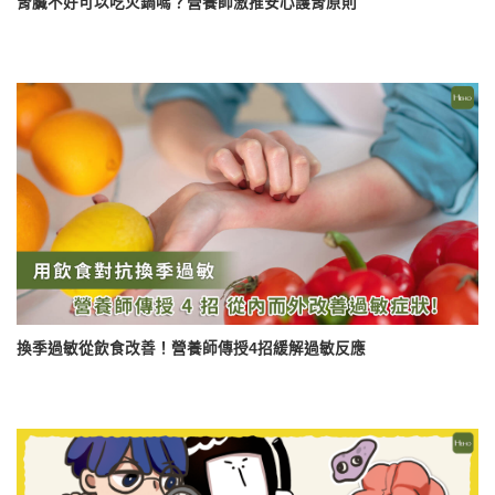
腎臟不好可以吃火鍋嗎？營養師激推安心護腎原則
換季過敏從飲食改善！營養師傳授4招緩解過敏反應