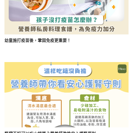
幼童施打疫苗後，鞏固免疫更重要！