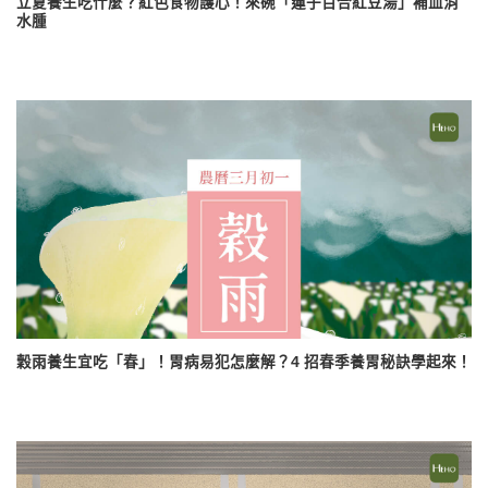
立夏養生吃什麼？紅色食物護心！來碗「蓮子百合紅豆湯」補血消
水腫
穀雨養生宜吃「春」！胃病易犯怎麼解？4 招春季養胃秘訣學起來！