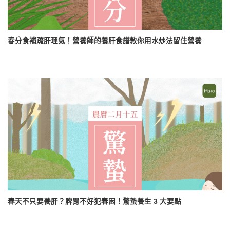
春分食補疏肝理氣！營養師的養肝食譜教你用水炒法留住營養
春天不只要養肝？脾胃不好犯春困！驚蟄養生 3 大要點