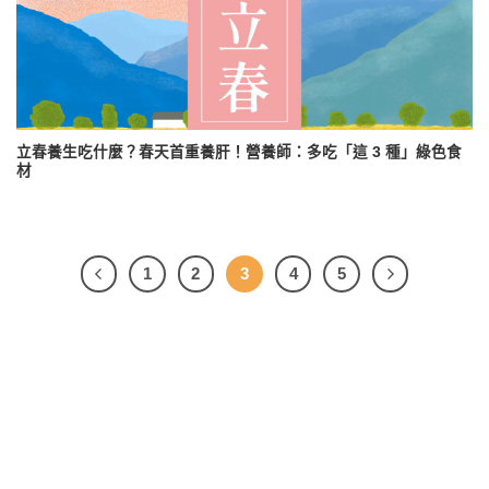
立春養生吃什麼？春天首重養肝！營養師：多吃「這 3 種」綠色食
材
1
2
3
4
5