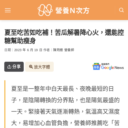
Skip
to
content
夏至吃苦如吃補！苦瓜解暑降心火，還能控
糖幫助瘦身
日期：
2023 年 6 月 19 日
作者：
陳筠臻 營養師
分享
放大字體
夏至是一整年中白天最長、夜晚最短的日
子，是陰陽轉換的分界點，也是陽氣最盛的
一天。緊接著天氣逐漸轉熱，氣溫高又濕度
大，易增加心血管負擔，營養師推薦吃「苦