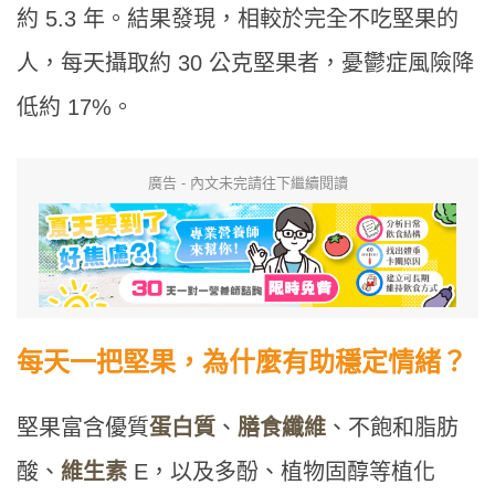
約 5.3 年。結果發現，相較於完全不吃堅果的
人，每天攝取約 30 公克堅果者，憂鬱症風險降
低約 17%。
廣告 - 內文未完請往下繼續閱讀
每天一把堅果，為什麼有助穩定情緒？
堅果富含優質
蛋白質
、
膳食纖維
、不飽和脂肪
酸、
維生素
E，以及多酚、植物固醇等植化