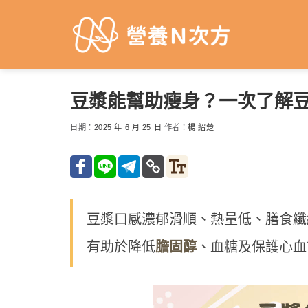
Skip
to
content
豆漿能幫助瘦身？一次了解豆
日期：
2025 年 6 月 25 日
作者：
楊 紹楚
豆漿口感濃郁滑順、熱量低、膳食纖
有助於降低
膽固醇
、血糖及保護心血