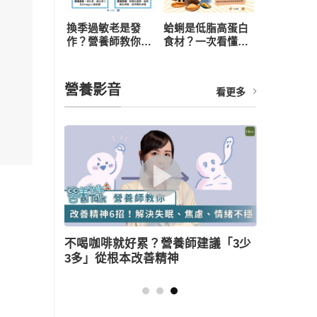
換季過敏老是發
蛤蜊是低脂高蛋白
作？營養師教你從
食材？一次看懂營
飲食下手，4 招打
養價值、3 大好處
造抗敏體質
與食用禁忌
營養影音
看更多
師建議「3少
薑母鴨怎麼吃健康無負擔？營養師教
三大美味訣竅