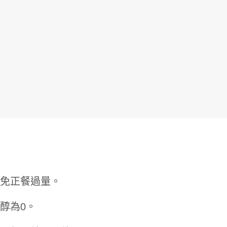
年末聚餐多腸胃不適？天冷哈啾打不
不喝咖啡就好累？營養
免正餐過量。
停？營養師揭秘「益生菌挑選重點」
3多」從根本改善精神
提升保護力
醇為0。