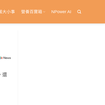
菌大小事
營養百寶箱
NPower AI
，還