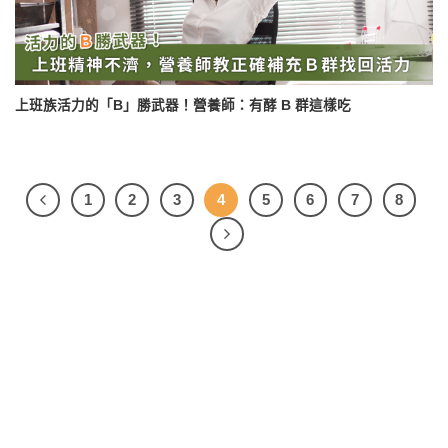
上班族活力的「B」勝武器！營養師：有酵 B 群這樣吃
1
2
3
4
5
6
7
8