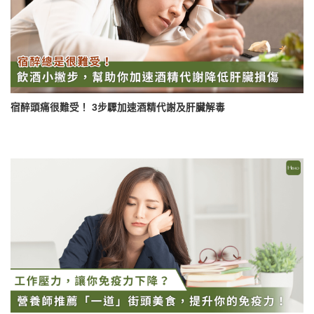
宿醉頭痛很難受！ 3步驟加速酒精代謝及肝臟解毒