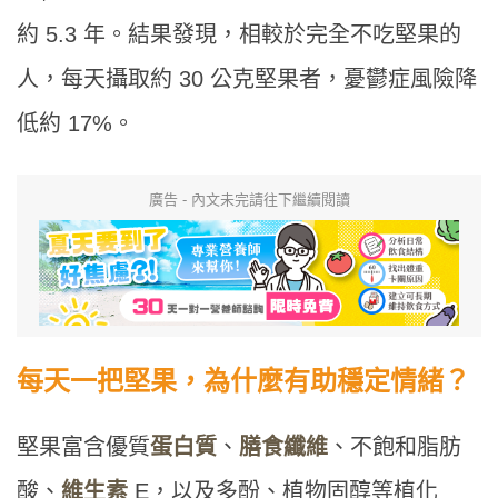
約 5.3 年。結果發現，相較於完全不吃堅果的
人，每天攝取約 30 公克堅果者，憂鬱症風險降
低約 17%。
廣告 - 內文未完請往下繼續閱讀
每天一把堅果，為什麼有助穩定情緒？
堅果富含優質
蛋白質
、
膳食纖維
、不飽和脂肪
酸、
維生素
E，以及多酚、植物固醇等植化