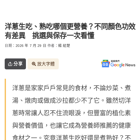
洋蔥生吃、熟吃哪個更營養？不同顏色功效
有差異 挑選與保存一次看懂
日期：
2026 年 7 月 29 日
作者：
楊 紹楚
分享
放大字體
洋蔥是家家戶戶常見的食材，不論炒菜、煮
湯、燉肉或做成沙拉都少不了它。雖然切洋
蔥時常讓人忍不住流眼淚，但豐富的植化素
與營養價值，也讓它成為營養師推薦的健康
食材之一。究竟洋蔥生吃好還是煮熟好？不