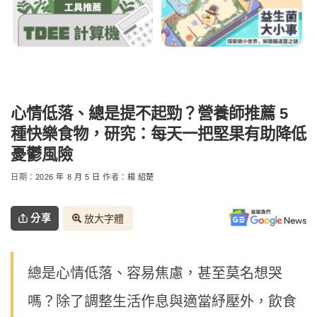
心情低落、總是提不起勁？營養師推薦 5
種快樂食物，研究：每天一把堅果有助降低
憂鬱風險
日期：
2026 年 8 月 5 日
作者：
楊 紹楚
分享
放大字體
總是心情低落、容易焦慮，甚至莫名想哭
嗎？除了調整生活作息與適當紓壓外，飲食