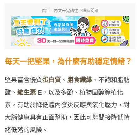
廣告 - 內文未完請往下繼續閱讀
每天一把堅果，為什麼有助穩定情緒？
堅果富含優質
蛋白質
、
膳食纖維
、不飽和脂肪
酸、
維生素
E，以及多酚、植物固醇等植化
素，有助於降低體內發炎反應與氧化壓力，對
大腦健康具有正面幫助，因此可能間接降低情
緒低落的風險。