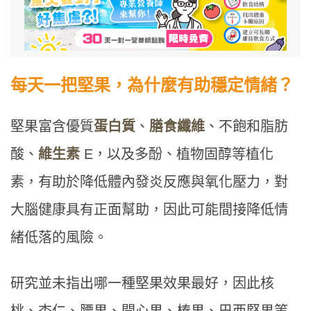
每天一把堅果，為什麼有助穩定情緒？
堅果富含優質
蛋白質
、
膳食纖維
、不飽和脂肪
酸、
維生素
E，以及多酚、植物固醇等植化
素，有助於降低體內發炎反應與氧化壓力，對
大腦健康具有正面幫助，因此可能間接降低情
緒低落的風險。
研究並未指出哪一種堅果效果最好，因此核
桃、杏仁、腰果、開心果、榛果、巴西堅果等