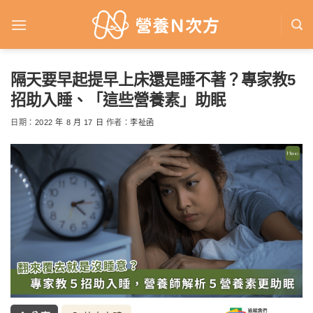
Skip
to
content
隔天要早起提早上床還是睡不著？專家教5
招助入睡、「這些營養素」助眠
日期：
2022 年 8 月 17 日
作者：
李祉函