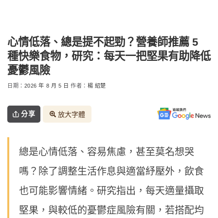
心情低落、總是提不起勁？營養師推薦 5
種快樂食物，研究：每天一把堅果有助降低
憂鬱風險
日期：
2026 年 8 月 5 日
作者：
楊 紹楚
分享
放大字體
總是心情低落、容易焦慮，甚至莫名想哭
嗎？除了調整生活作息與適當紓壓外，飲食
也可能影響情緒。研究指出，每天適量攝取
堅果，與較低的憂鬱症風險有關，若搭配均