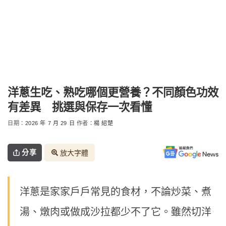
洋蔥生吃、熟吃哪個更營養？不同顏色功效
有差異 挑選與保存一次看懂
日期：
2026 年 7 月 29 日
作者：
楊 紹楚
分享
放大字體
洋蔥是家家戶戶常見的食材，不論炒菜、煮
湯、燉肉或做成沙拉都少不了它。雖然切洋