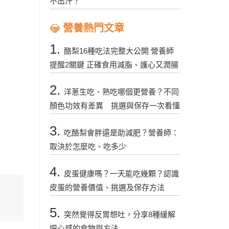
不出汗？
營養熱門文章
1.
酪梨16種吃法完整大公開 營養師
提醒2關鍵 正確食用減脂、護心又潤腸
2.
洋蔥生吃、熟吃哪個更營養？不同
顏色功效有差異 挑選與保存一次看懂
3.
吃酪梨會胖還是助減肥？營養師：
取決於怎麼吃、吃多少
4.
皮蛋健康嗎？一天能吃幾顆？認識
皮蛋的營養價值、挑選及保存方法
5.
突然覺得反胃想吐，分享8種緩解
噁心感的食物與方法