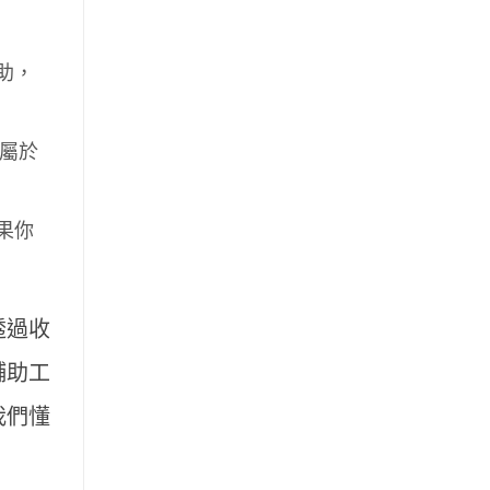
助，
，屬於
果你
透過收
輔助工
我們懂