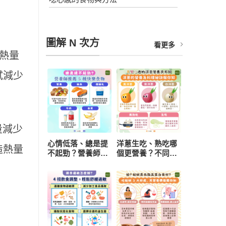
圖解 N 次方
看更多
熱量
試減少
量減少
心情低落、總是提
洋蔥生吃、熟吃哪
造熱量
不起勁？營養師推
個更營養？不同顏
薦 5 種快樂食物，
色功效有差異 挑
研究：每天一把堅
選與保存一次看懂
果有助降低憂鬱風
險