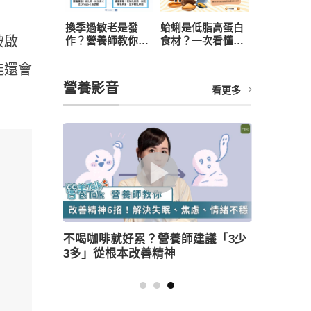
換季過敏老是發
蛤蜊是低脂高蛋白
被啟
作？營養師教你從
食材？一次看懂營
飲食下手，4 招打
養價值、3 大好處
造抗敏體質
與食用禁忌
能還會
營養影音
看更多
。
養師建議「3少
薑母鴨怎麼吃健康無負擔？營養師教
神
三大美味訣竅