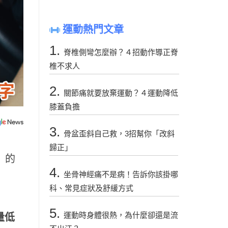
運動熱門文章
1.
脊椎側彎怎麼辦？４招動作導正脊
椎不求人
2.
關節痛就要放棄運動？４運動降低
膝蓋負擔
3.
骨盆歪斜自己救，3招幫你「改斜
歸正」
」的
4.
坐骨神經痛不是病！告訴你該掛哪
科、常見症狀及舒緩方式
5.
運動時身體很熱，為什麼卻還是流
量低