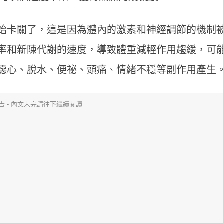
始卡關了，這是因為體內的激素和神經調節的機制
率和新陳代謝的速度，導致體重減輕作用趨緩，可
噁心、脫水、便祕、頭痛、情緒不穩等副作用產生
告 - 內文未完請往下繼續閱讀
年末聚餐多腸胃不適？天冷哈啾打不
不喝咖啡就好累？營
停？營養師揭秘「益生菌挑選重點」
3多」從根本改善精
提升保護力