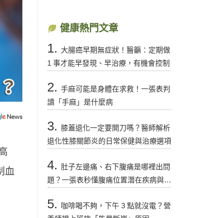
健康熱門文章
1.
大腸癌早期無症狀！醫籲：定期做
1 事才能早發現、早治療，有機會控制
2.
手麻可能是身體在求救！一張表判
讀「手麻」是什麼病
3.
膝蓋退化一定要開刀嗎？醫師解析
退化性膝關節炎的日常保健與治療選項
高
4.
肚子左邊痛、右下腹痛是哪裡出問
制血
題？一張表秒懂腹痛位置潛在疾病與警
訊
5.
咖啡喝不夠，下午 3 點就沒電？營