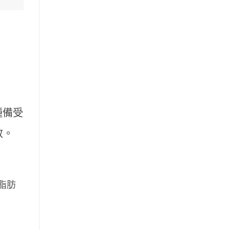
一種備受
效。
脂肪