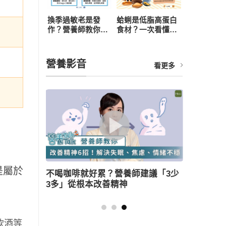
換季過敏老是發
蛤蜊是低脂高蛋白
作？營養師教你從
食材？一次看懂營
飲食下手，4 招打
養價值、3 大好處
造抗敏體質
與食用禁忌
營養影音
看更多
是屬於
議「3少
薑母鴨怎麼吃健康無負擔？營養師教
三大美味訣竅
飲酒等