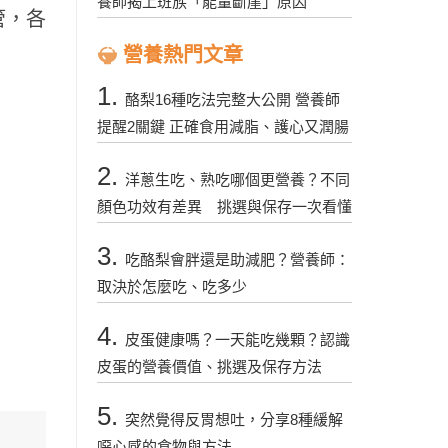
養師揭上班族「能量斷崖」原因
管，各
營養熱門文章
1.
酪梨16種吃法完整大公開 營養師
提醒2關鍵 正確食用減脂、護心又潤腸
2.
洋蔥生吃、熟吃哪個更營養？不同
顏色功效有差異 挑選與保存一次看懂
3.
吃酪梨會胖還是助減肥？營養師：
取決於怎麼吃、吃多少
4.
皮蛋健康嗎？一天能吃幾顆？認識
皮蛋的營養價值、挑選及保存方法
5.
突然覺得反胃想吐，分享8種緩解
噁心感的食物與方法