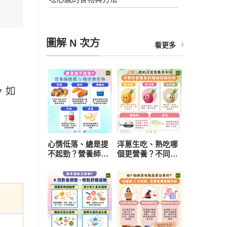
圖解 N 次方
看更多
，如
心情低落、總是提
洋蔥生吃、熟吃哪
不起勁？營養師推
個更營養？不同顏
薦 5 種快樂食物，
色功效有差異 挑
研究：每天一把堅
選與保存一次看懂
果有助降低憂鬱風
險