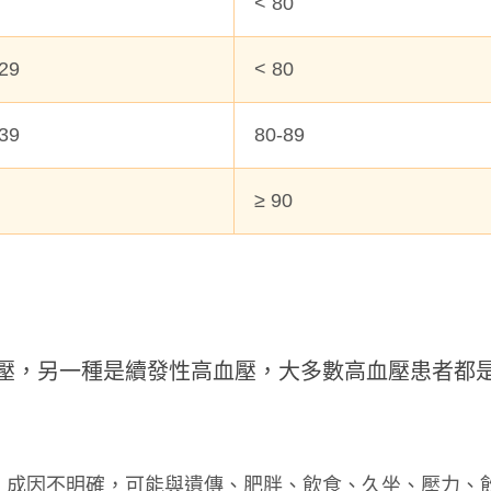
< 80
29
< 80
39
80-89
≥ 90
壓，另一種是續發性高血壓，大多數高血壓患者都
聚餐多腸胃不適？天冷哈啾打不
不喝咖啡就好累？營養師建
營養師揭秘「益生菌挑選重點」
3多」從根本改善精神
保護力
5%，成因不明確，可能與遺傳、肥胖、飲食、久坐、壓力、