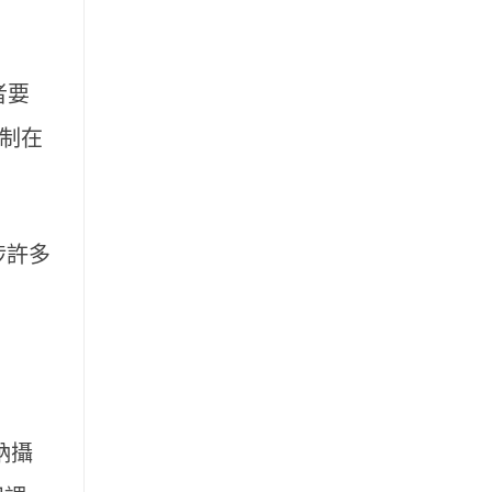
者要
控制在
涉許多
鈉攝