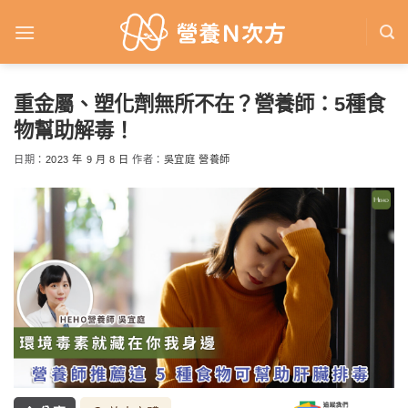
Skip
to
content
重金屬、塑化劑無所不在？營養師：5種食
物幫助解毒！
日期：
2023 年 9 月 8 日
作者：
吳宜庭 營養師