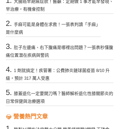
1.
大腸癌早期無症狀！醫籲：定期做 1 事才能早發現、
早治療，有機會控制
2.
手麻可能是身體在求救！一張表判讀「手麻」
是什麼病
3.
肚子左邊痛、右下腹痛是哪裡出問題？一張表秒懂腹
痛位置潛在疾病與警訊
4.
1 劑就搞定！疾管署：公費肺炎鏈球菌疫苗 8/10 升
級，預計 317 萬人受惠
5.
膝蓋退化一定要開刀嗎？醫師解析退化性膝關節炎的
日常保健與治療選項
營養熱門文章
1.