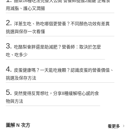
酪梨16種吃法完整大公開 營養師提醒2關鍵 正確食
用減脂、護心又潤腸
2.
洋蔥生吃、熟吃哪個更營養？不同顏色功效有差異
挑選與保存一次看懂
3.
吃酪梨會胖還是助減肥？營養師：取決於怎麼
吃、吃多少
4.
皮蛋健康嗎？一天能吃幾顆？認識皮蛋的營養價值、
挑選及保存方法
5.
突然覺得反胃想吐，分享8種緩解噁心感的食
物與方法
圖解 N 次方
看更多