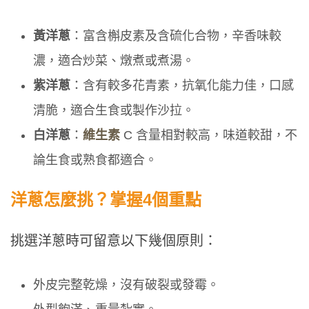
黃洋蔥
：富含槲皮素及含硫化合物，辛香味較
濃，適合炒菜、燉煮或煮湯。
紫洋蔥
：含有較多花青素，抗氧化能力佳，口感
清脆，適合生食或製作沙拉。
白洋蔥
：
維生素
C 含量相對較高，味道較甜，不
論生食或熟食都適合。
洋蔥怎麼挑？掌握4個重點
挑選洋蔥時可留意以下幾個原則：
外皮完整乾燥，沒有破裂或發霉。