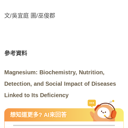
文/吳宜庭 圖/巫俊郡
參考資料
Magnesium: Biochemistry, Nutrition,
Detection, and Social Impact of Diseases
Linked to Its Deficiency
想知道更多? AI來回答