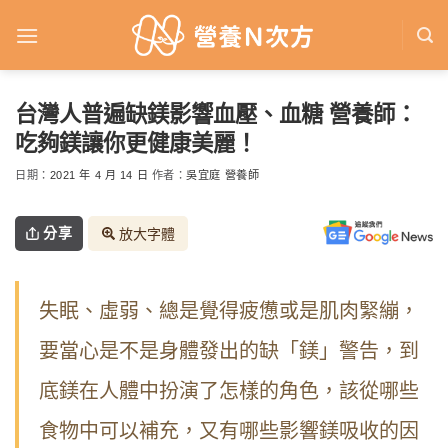
Skip
to
content
台灣人普遍缺鎂影響血壓、血糖 營養師：
吃夠鎂讓你更健康美麗！
日期：
2021 年 4 月 14 日
作者：
吳宜庭 營養師
分享
放大字體
失眠、虛弱、總是覺得疲憊或是肌肉緊繃，
要當心是不是身體發出的缺「鎂」警告，到
底鎂在人體中扮演了怎樣的角色，該從哪些
食物中可以補充，又有哪些影響鎂吸收的因