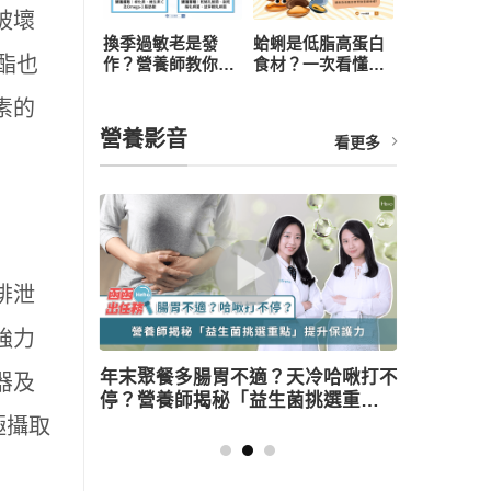
被壞
換季過敏老是發
蛤蜊是低脂高蛋白
酸酯也
作？營養師教你從
食材？一次看懂營
飲食下手，4 招打
養價值、3 大好處
素的
造抗敏體質
與食用禁忌
營養影音
看更多
排泄
強力
末聚餐多腸胃不適？天冷哈啾打不
不喝咖啡就好累？營養
器及
？營養師揭秘「益生菌挑選重點」
3多」從根本改善精神
升保護力
極攝取