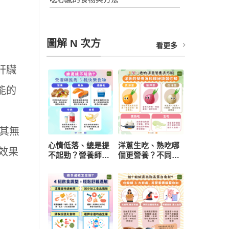
圖解 N 次方
看更多
肝臟
能的
使其無
心情低落、總是提
洋蔥生吃、熟吃哪
效果
不起勁？營養師推
個更營養？不同顏
薦 5 種快樂食物，
色功效有差異 挑
研究：每天一把堅
選與保存一次看懂
果有助降低憂鬱風
險