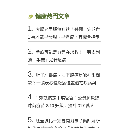
健康熱門文章
1.
大腸癌早期無症狀！醫籲：定期做
1 事才能早發現、早治療，有機會控制
2.
手麻可能是身體在求救！一張表判
讀「手麻」是什麼病
3.
肚子左邊痛、右下腹痛是哪裡出問
題？一張表秒懂腹痛位置潛在疾病與警
訊
4.
1 劑就搞定！疾管署：公費肺炎鏈
球菌疫苗 8/10 升級，預計 317 萬人受
惠
5.
膝蓋退化一定要開刀嗎？醫師解析