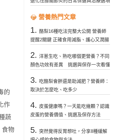
退化性膝關節炎的日常保健與治療選項
營養熱門文章
1.
酪梨16種吃法完整大公開 營養師
提醒2關鍵 正確食用減脂、護心又潤腸
2.
洋蔥生吃、熟吃哪個更營養？不同
顏色功效有差異 挑選與保存一次看懂
3.
吃酪梨會胖還是助減肥？營養師：
取決於怎麼吃、吃多少
毒的
4.
化作
皮蛋健康嗎？一天能吃幾顆？認識
皮蛋的營養價值、挑選及保存方法
一種蔬
5.
，食物
突然覺得反胃想吐，分享8種緩解
噁心感的食物與方法