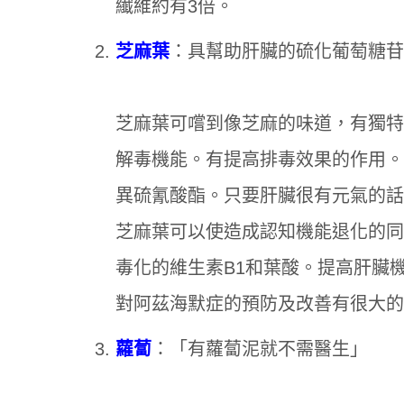
纎維約有3倍。
芝麻葉
：具幫助肝臟的硫化葡萄糖苷( glu
芝麻葉可嚐到像芝麻的味道，有獨特
解毒機能。有提高排毒效果的作用。
異硫氰酸酯。只要肝臟很有元氣的話
芝麻葉可以使造成認知機能退化的同半胱
毒化的維生素B1和葉酸。提高肝臟
對阿茲海默症的預防及改善有很大的
蘿蔔
：「有蘿蔔泥就不需醫生」