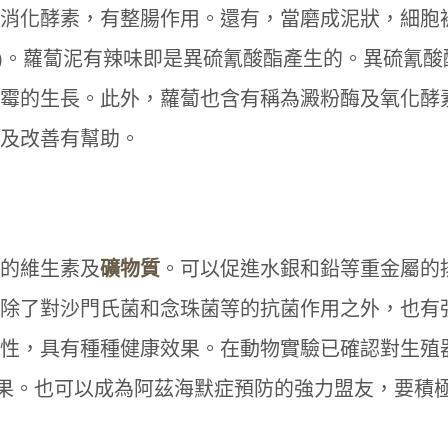
消化酵素，有整腸作用。還有，當磨成泥狀，細胞
anate)。蘿蔔泥有辣味即是異硫氰酸酯產生的。異硫氰
霉的生長。此外，蘿蔔也含有稱為澱粉酶及氧化酵
及改善有幫助。
的維生素及
礦物質
。可以促進水銀和鉛等重金屬的
除了對沙門氏菌和念珠菌等的抗菌作用之外，也有
薑母鴨怎麼吃健康無負擔？營養師教
年
性，具有種種健康效果。在動物實驗已確認對生殖
三大美味訣竅
停
提
效果。也可以成為阿茲海默症預防的強力盟友，要積