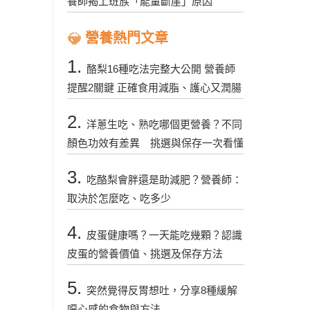
養師揭上班族「能量斷崖」原因
營養熱門文章
1.
酪梨16種吃法完整大公開 營養師
提醒2關鍵 正確食用減脂、護心又潤腸
2.
洋蔥生吃、熟吃哪個更營養？不同
顏色功效有差異 挑選與保存一次看懂
3.
吃酪梨會胖還是助減肥？營養師：
取決於怎麼吃、吃多少
4.
皮蛋健康嗎？一天能吃幾顆？認識
皮蛋的營養價值、挑選及保存方法
5.
突然覺得反胃想吐，分享8種緩解
噁心感的食物與方法