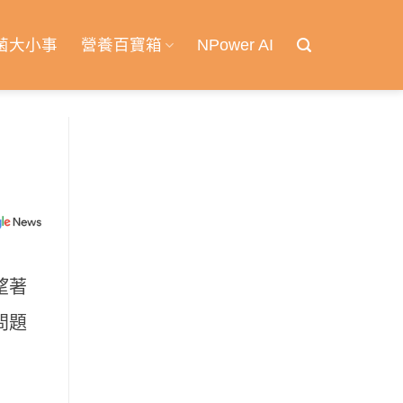
菌大小事
營養百寶箱
NPower AI
望著
問題