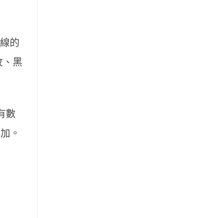
外線的
紋、黑
有數
增加。