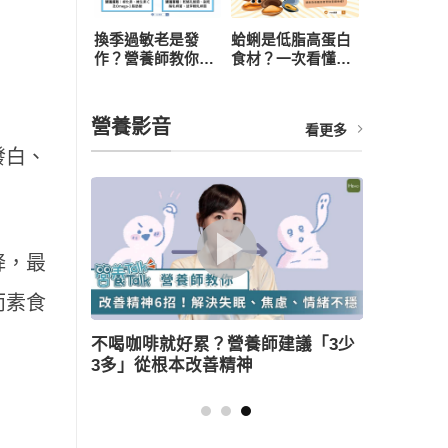
換季過敏老是發
蛤蜊是低脂高蛋白
作？營養師教你從
食材？一次看懂營
飲食下手，4 招打
養價值、3 大好處
造抗敏體質
與食用禁忌
營養影音
看更多
發白、
降，最
而素食
冷哈啾打不
不喝咖啡就好累？營養師建議「3少
薑母鴨
挑選重點」
3多」從根本改善精神
三大美