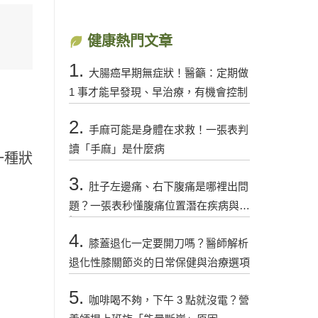
健康熱門文章
1.
大腸癌早期無症狀！醫籲：定期做
1 事才能早發現、早治療，有機會控制
2.
手麻可能是身體在求救！一張表判
讀「手麻」是什麼病
一種狀
3.
肚子左邊痛、右下腹痛是哪裡出問
題？一張表秒懂腹痛位置潛在疾病與警
訊
4.
膝蓋退化一定要開刀嗎？醫師解析
退化性膝關節炎的日常保健與治療選項
5.
咖啡喝不夠，下午 3 點就沒電？營