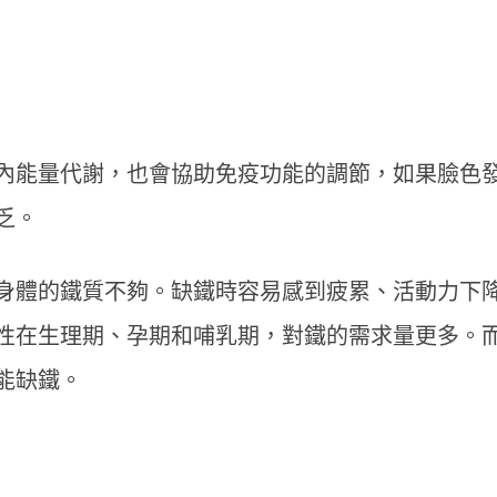
內能量代謝，也會協助免疫功能的調節，如果臉色
乏。
身體的鐵質不夠。缺鐵時容易感到疲累、活動力下
性在生理期、孕期和哺乳期，對鐵的需求量更多。
能缺鐵。
年末聚餐多腸胃不適？天
停？營養師揭秘「益生菌
提升保護力