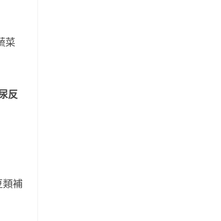
蔬菜
尿反
豆類補