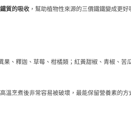
進鐵質的吸收
，幫助植物性來源的三價鐵鐵變成更好
異果、釋迦、草莓、柑橘類；紅黃甜椒、青椒、苦
、高溫烹煮後非常容易被破壞，最能保留營養素的方