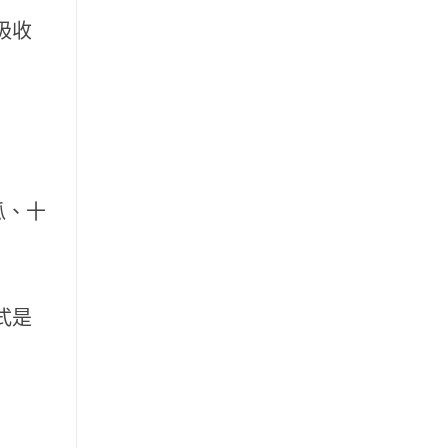
吸收
瓜、十
式是