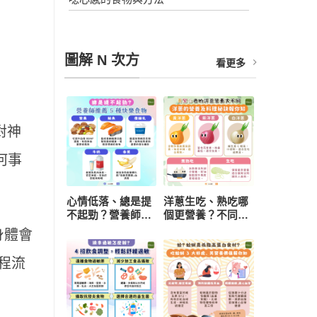
圖解 N 次方
看更多
對神
何事
心情低落、總是提
洋蔥生吃、熟吃哪
不起勁？營養師推
個更營養？不同顏
薦 5 種快樂食物，
色功效有差異 挑
身體會
研究：每天一把堅
選與保存一次看懂
果有助降低憂鬱風
程流
險