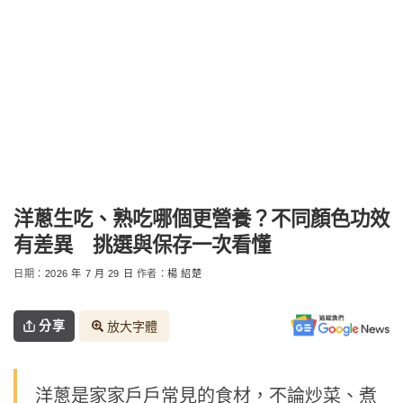
洋蔥生吃、熟吃哪個更營養？不同顏色功效
有差異 挑選與保存一次看懂
日期：
2026 年 7 月 29 日
作者：
楊 紹楚
分享
放大字體
洋蔥是家家戶戶常見的食材，不論炒菜、煮