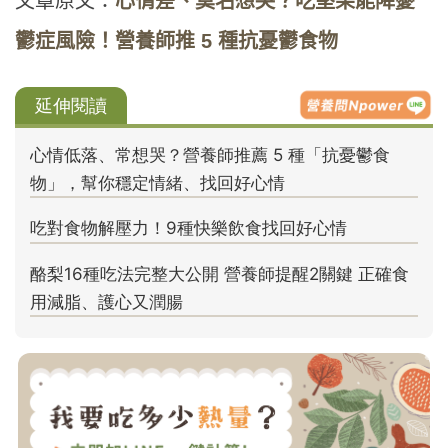
文章原文：
心情差、莫名想哭？吃堅果能降憂
鬱症風險！營養師推 5 種抗憂鬱食物