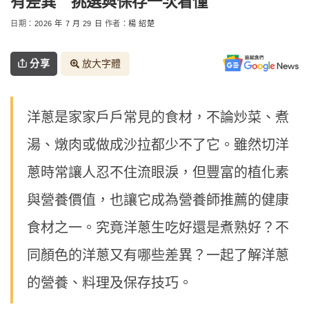
有差異 挑選與保存一次看懂
日期：
2026 年 7 月 29 日
作者：
楊 紹楚
分享
放大字體
洋蔥是家家戶戶常見的食材，不論炒菜、煮
湯、燉肉或做成沙拉都少不了它。雖然切洋
蔥時常讓人忍不住流眼淚，但豐富的植化素
與營養價值，也讓它成為營養師推薦的健康
食材之一。究竟洋蔥生吃好還是煮熟好？不
同顏色的洋蔥又有哪些差異？一起了解洋蔥
的營養、料理及保存技巧。