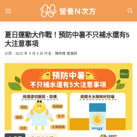
Skip
to
content
夏日運動大作戰！預防中暑不只補水還有5
大注意事項
日期：
2022 年 8 月 4 日
作者：
陳筠臻 營養師