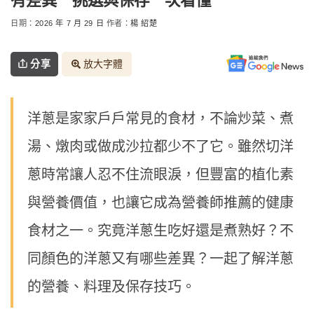
有差異 挑選與保存一次看懂
日期：
2026 年 7 月 29 日
作者：
楊 紹楚
分享
放大字體
洋蔥是家家戶戶常見的食材，不論炒菜、煮
湯、燉肉或做成沙拉都少不了它。雖然切洋
蔥時常讓人忍不住流眼淚，但豐富的植化素
與營養價值，也讓它成為營養師推薦的健康
食材之一。究竟洋蔥生吃好還是煮熟好？不
同顏色的洋蔥又有哪些差異？一起了解洋蔥
的營養、料理及保存技巧。