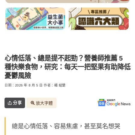
心情低落、總是提不起勁？營養師推薦 5
種快樂食物，研究：每天一把堅果有助降低
憂鬱風險
日期：
2026 年 8 月 5 日
作者：
楊 紹楚
分享
放大字體
總是心情低落、容易焦慮，甚至莫名想哭