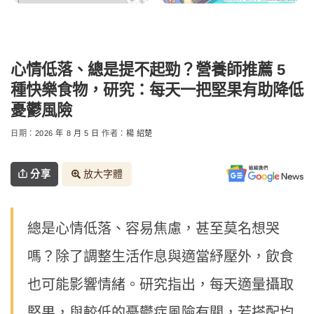
心情低落、總是提不起勁？營養師推薦 5
種快樂食物，研究：每天一把堅果有助降低
憂鬱風險
日期：
2026 年 8 月 5 日
作者：
楊 紹楚
分享
放大字體
總是心情低落、容易焦慮，甚至莫名想哭
嗎？除了調整生活作息與適當紓壓外，飲食
也可能影響情緒。研究指出，每天適量攝取
堅果，與較低的憂鬱症風險有關，若搭配均