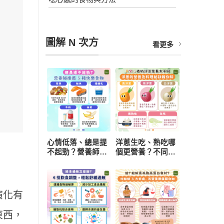
圖解 N 次方
看更多
心情低落、總是提
洋蔥生吃、熟吃哪
不起勁？營養師推
個更營養？不同顏
薦 5 種快樂食物，
色功效有差異 挑
研究：每天一把堅
選與保存一次看懂
果有助降低憂鬱風
險
演化有
東西，