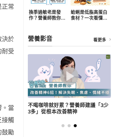
是正常
換季過敏老是發
蛤蜊是低脂高蛋白
作？營養師教你從
食材？一次看懂營
飲食下手，4 招打
養價值、3 大好處
造抗敏體質
與食用禁忌
營養影音
取決於
看更多
的耐受
議「3少
薑母鴨怎麼吃健康無負擔？營養師教
響。當
三大美味訣竅
乏接觸
的鼓勵