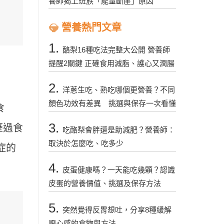
養師揭上班族「能量斷崖」原因
營養熱門文章
1.
酪梨16種吃法完整大公開 營養師
提醒2關鍵 正確食用減脂、護心又潤腸
2.
洋蔥生吃、熟吃哪個更營養？不同
顏色功效有差異 挑選與保存一次看懂
食
3.
歷過食
吃酪梨會胖還是助減肥？營養師：
取決於怎麼吃、吃多少
症的
4.
皮蛋健康嗎？一天能吃幾顆？認識
皮蛋的營養價值、挑選及保存方法
5.
突然覺得反胃想吐，分享8種緩解
噁心感的食物與方法