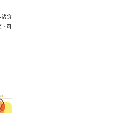
年後食
症，可