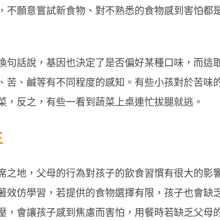
，不願意嘗試新食物、對不熟悉的食物感到害怕都
換句話說，基因也決定了是否偏好某種口味，而這
、苦、鹹等有不同程度的感知。有些小孩對於苦味
菜，反之，有些一看到蔬菜上桌連忙拔腿就逃。
生
聚餐多腸胃不適？天冷哈啾打不
不喝咖啡就好累？營養師建
席之地，父母的行為對孩子的飲食習慣有很大的影
營養師揭秘「益生菌挑選重點」
3多」從根本改善精神
保護力
著效仿學習，若提供的食物選擇有限，孩子也會缺
壓，會讓孩子感到焦慮而害怕，用餐時若缺乏父母