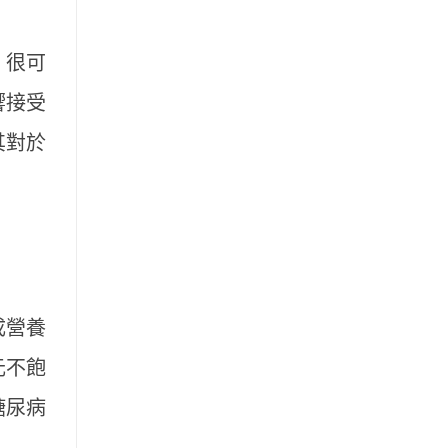
」很可
響接受
其對於
成營養
元不飽
糖尿病