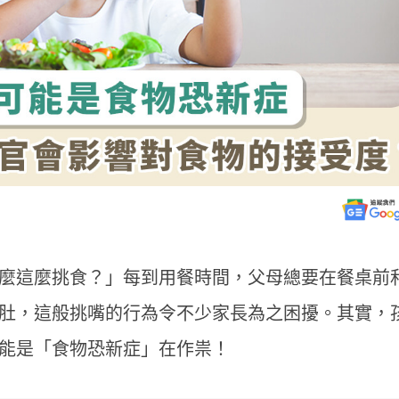
麼這麼挑食？」每到用餐時間，父母總要在餐桌前
肚，這般挑嘴的行為令不少家長為之困擾。其實，
能是「食物恐新症」在作祟！