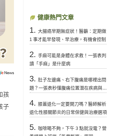
健康熱門文章
1.
大腸癌早期無症狀！醫籲：定期做
1 事才能早發現、早治療，有機會控制
2.
手麻可能是身體在求救！一張表判
讀「手麻」是什麼病
3.
肚子左邊痛、右下腹痛是哪裡出問
題？一張表秒懂腹痛位置潛在疾病與警
和孩
訊
4.
膝蓋退化一定要開刀嗎？醫師解析
孩子
退化性膝關節炎的日常保健與治療選項
5.
咖啡喝不夠，下午 3 點就沒電？營