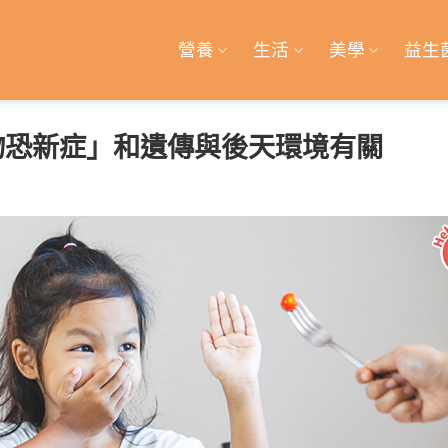
營養
生活
美學
益生
物恐新症」和遺傳與後天環境有關