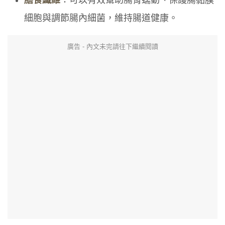
膳食纖維
：可以有效幫助腸胃蠕動、保護腸黏膜
細胞與調節腸內細菌，維持腸道健康。
廣告 - 內文未完請往下繼續閱讀