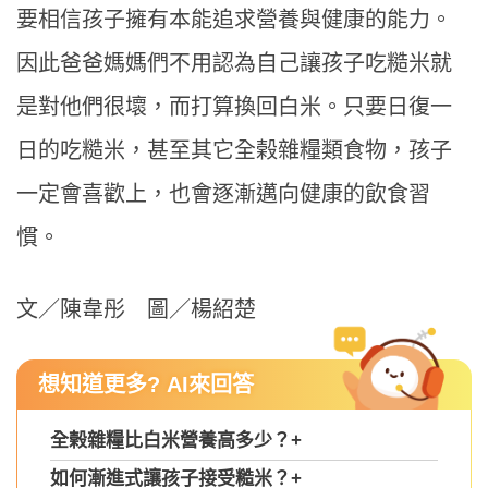
要相信孩子擁有本能追求營養與健康的能力。
因此爸爸媽媽們不用認為自己讓孩子吃糙米就
是對他們很壞，而打算換回白米。只要日復一
日的吃糙米，甚至其它全榖雜糧類食物，孩子
一定會喜歡上，也會逐漸邁向健康的飲食習
慣。
文／陳韋彤 圖／楊紹楚
想知道更多? AI來回答
全榖雜糧比白米營養高多少？
+
如何漸進式讓孩子接受糙米？
+