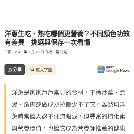
洋蔥生吃、熟吃哪個更營養？不同顏色功效
有差異 挑選與保存一次看懂
日期：
2026 年 7 月 29 日
作者：
楊 紹楚
分享
放大字體
洋蔥是家家戶戶常見的食材，不論炒菜、煮
湯、燉肉或做成沙拉都少不了它。雖然切洋
蔥時常讓人忍不住流眼淚，但豐富的植化素
與營養價值，也讓它成為營養師推薦的健康