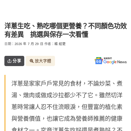
洋蔥生吃、熟吃哪個更營養？不同顏色功效
有差異 挑選與保存一次看懂
日期：
2026 年 7 月 29 日
作者：
楊 紹楚
分享
放大字體
洋蔥是家家戶戶常見的食材，不論炒菜、煮
湯、燉肉或做成沙拉都少不了它。雖然切洋
蔥時常讓人忍不住流眼淚，但豐富的植化素
與營養價值，也讓它成為營養師推薦的健康
食材之一。究竟洋蔥生吃好還是煮熟好？不