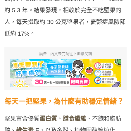
約 5.3 年。結果發現，相較於完全不吃堅果的
人，每天攝取約 30 公克堅果者，憂鬱症風險降
低約 17%。
廣告 - 內文未完請往下繼續閱讀
每天一把堅果，為什麼有助穩定情緒？
堅果富含優質
蛋白質
、
膳食纖維
、不飽和脂肪
酸、
維生素
E，以及多酚、植物固醇等植化