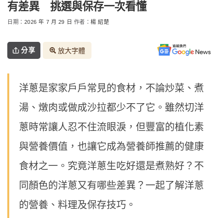
有差異 挑選與保存一次看懂
日期：
2026 年 7 月 29 日
作者：
楊 紹楚
分享
放大字體
洋蔥是家家戶戶常見的食材，不論炒菜、煮
湯、燉肉或做成沙拉都少不了它。雖然切洋
蔥時常讓人忍不住流眼淚，但豐富的植化素
與營養價值，也讓它成為營養師推薦的健康
食材之一。究竟洋蔥生吃好還是煮熟好？不
同顏色的洋蔥又有哪些差異？一起了解洋蔥
的營養、料理及保存技巧。