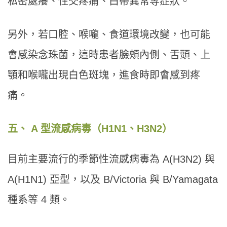
私密處癢、性交疼痛、白帶異常等症狀。
另外，若口腔、喉嚨、食道環境改變，也可能
會感染念珠菌，這時患者臉頰內側、舌頭、上
顎和喉嚨出現白色斑塊，進食時即會感到疼
痛。
五、 A 型流感病毒（H1N1、H3N2）
目前主要流行的季節性流感病毒為 A(H3N2) 與
A(H1N1) 亞型，以及 B/Victoria 與 B/Yamagata
種系等 4 類。