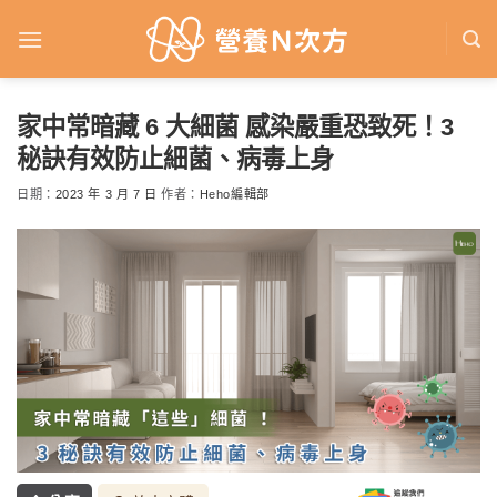
Skip
to
content
家中常暗藏 6 大細菌 感染嚴重恐致死！3
秘訣有效防止細菌、病毒上身
日期：
2023 年 3 月 7 日
作者：
Heho編輯部