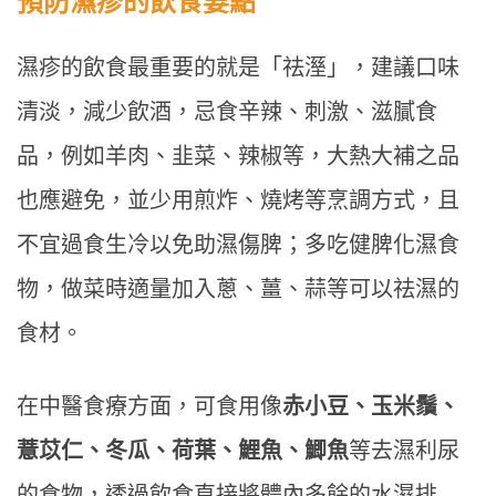
預防濕疹的飲食要點
濕疹的飲食最重要的就是「祛溼」，建議口味
清淡，減少飲酒，忌食辛辣、刺激、滋膩食
品，例如羊肉、韭菜、辣椒等，大熱大補之品
也應避免，並少用煎炸、燒烤等烹調方式，且
不宜過食生冷以免助濕傷脾；多吃健脾化濕食
物，做菜時適量加入蔥、薑、蒜等可以祛濕的
食材。
在中醫食療方面，可食用像
赤小豆、玉米鬚、
薏苡仁、冬瓜、荷葉、鯉魚、鯽魚
等去濕利尿
的食物，透過飲食直接將體內多餘的水濕排