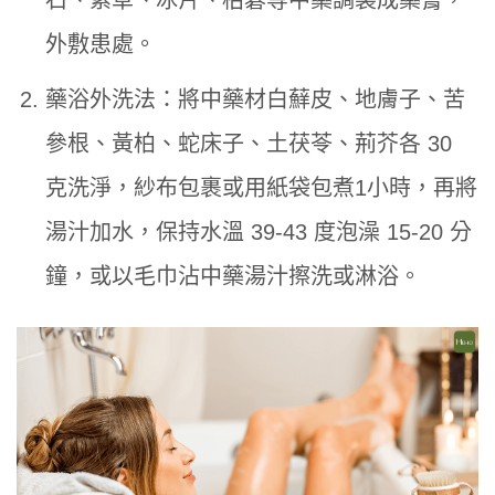
外敷患處。
藥浴外洗法：將中藥材白蘚皮、地膚子、苦
參根、黃柏、蛇床子、土茯苓、荊芥各 30
克洗淨，紗布包裹或用紙袋包煮1小時，再將
湯汁加水，保持水溫 39-43 度泡澡 15-20 分
鐘，或以毛巾沾中藥湯汁擦洗或淋浴。