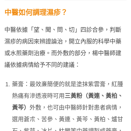
中醫如何調理濕疹？
中醫依據「望、聞、問、切」四診合參，判斷
濕疹的病因來辨證論治，開立內服的科學中藥
或水煎藥劑治療。而外敷的部分，楊中醫師建
議依據病情給予不同的建議：
藥膏：最效亷簡便的就是塗抹紫雲膏，紅腫
熱痛有滲透液時可用
三黃粉（黃連、黃柏、
黃芩）
外敷，也可由中醫師針對患者病情，
選用蒼朮、苦參、黃連、黃芩、黃柏、爐甘
石、紫草、冰片、枯礬等中藥調製成藥膏，