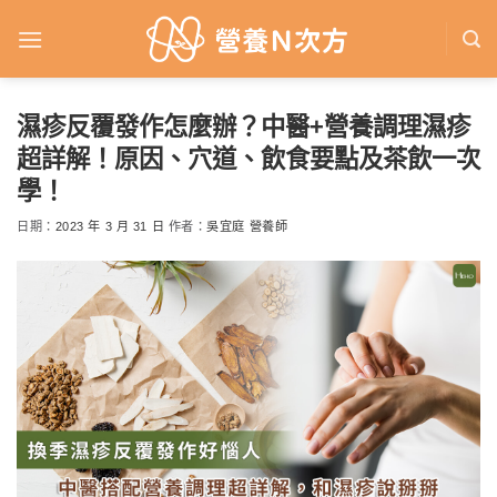
Skip
to
content
濕疹反覆發作怎麼辦？中醫+營養調理濕疹
超詳解！原因、穴道、飲食要點及茶飲一次
學！
日期：
2023 年 3 月 31 日
作者：
吳宜庭 營養師