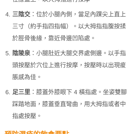
三陰交
：位於小腿內側，當足內踝尖上直上
三寸（約手指四指幅）。以大拇指指腹按揉
於脛骨後緣，靠近骨邊凹陷處。
陰陵泉
：小腿肚近大腿交界處側邊。以手指
頭按壓於穴位上進行按摩，按壓時以出現痠
脹感為佳。
足三里
：膝蓋外膝眼下 4 橫指處。坐姿雙腳
踩踏地面，膝蓋垂直彎曲，用大拇指或者中
指處按壓。