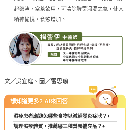
起藥渣，當茶飲用，可清除脾胃濕濁之氣，使人
精神愉悅，食慾增加。
文／吳宜庭、圖／雷思瑜
想知道更多? AI來回答
濕疹患者應避免哪些食物以減輕發炎症狀？
+
調理濕疹體質，推薦哪三種營養補充品？
+