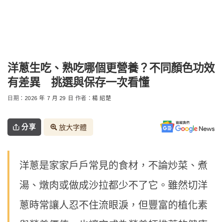
洋蔥生吃、熟吃哪個更營養？不同顏色功效
有差異 挑選與保存一次看懂
日期：
2026 年 7 月 29 日
作者：
楊 紹楚
分享
放大字體
洋蔥是家家戶戶常見的食材，不論炒菜、煮
湯、燉肉或做成沙拉都少不了它。雖然切洋
蔥時常讓人忍不住流眼淚，但豐富的植化素