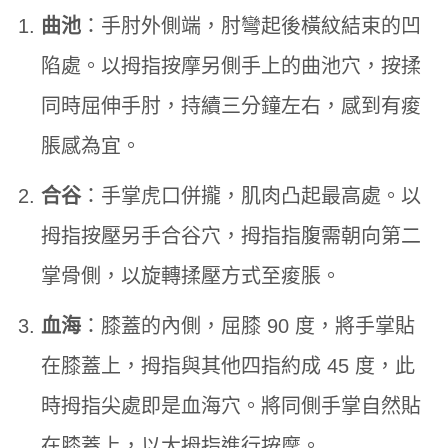
曲池
：手肘外側端，肘彎起後橫紋結束的凹
陷處。以拇指按摩另側手上的曲池穴，按揉
同時屈伸手肘，持續三分鐘左右，感到有痠
脹感為宜。
合谷
：手掌虎口併攏，肌肉凸起最高處。以
拇指按壓另手合谷穴，拇指指腹需朝向第二
掌骨側，以旋轉揉壓方式至痠脹。
血海
：膝蓋的內側，屈膝 90 度，將手掌貼
在膝蓋上，拇指與其他四指約成 45 度，此
時拇指尖處即是血海穴。將同側手掌自然貼
在膝蓋上，以大拇指進行按摩。