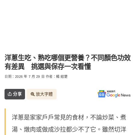
洋蔥生吃、熟吃哪個更營養？不同顏色功效
有差異 挑選與保存一次看懂
日期：
2026 年 7 月 29 日
作者：
楊 紹楚
分享
放大字體
洋蔥是家家戶戶常見的食材，不論炒菜、煮
湯、燉肉或做成沙拉都少不了它。雖然切洋