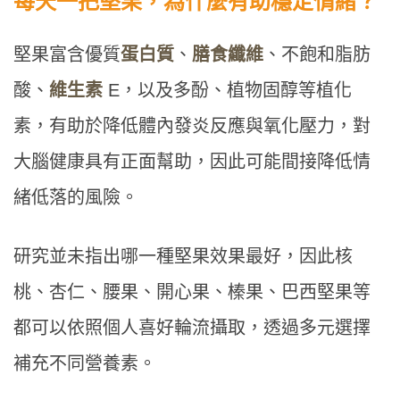
每天一把堅果，為什麼有助穩定情緒？
堅果富含優質
蛋白質
、
膳食纖維
、不飽和脂肪
酸、
維生素
E，以及多酚、植物固醇等植化
素，有助於降低體內發炎反應與氧化壓力，對
大腦健康具有正面幫助，因此可能間接降低情
緒低落的風險。
研究並未指出哪一種堅果效果最好，因此核
桃、杏仁、腰果、開心果、榛果、巴西堅果等
都可以依照個人喜好輪流攝取，透過多元選擇
補充不同營養素。