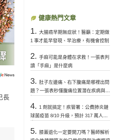
健康熱門文章
1.
大腸癌早期無症狀！醫籲：定期做
1 事才能早發現、早治療，有機會控制
2.
手麻可能是身體在求救！一張表判
讀「手麻」是什麼病
3.
肚子左邊痛、右下腹痛是哪裡出問
題？一張表秒懂腹痛位置潛在疾病與警
己長
訊
4.
1 劑就搞定！疾管署：公費肺炎鏈
球菌疫苗 8/10 升級，預計 317 萬人受
惠
5.
膝蓋退化一定要開刀嗎？醫師解析