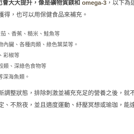
也會大大提升，像是礦物質鎂和
omega-3
，以下為
獲得，也可以用保健食品來補充。
番茄、香蕉、糙米、鮭魚等
物內臟、各種肉類、綠色葉菜等。
、彩椒等
穀類、深綠色食物等
魚等深海魚類。
新調整狀態，排除刺激並補充充足的營養之後，就
定、不熬夜，並且適度運動、紓壓冥想或瑜珈，能