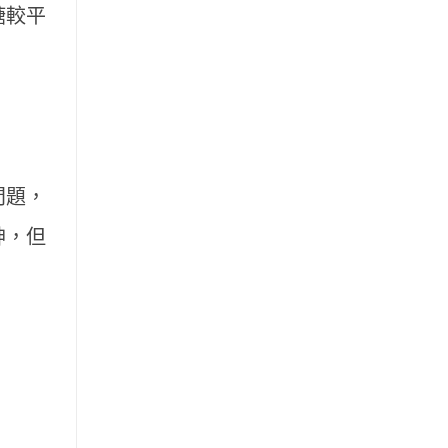
糖較平
問題，
神，但