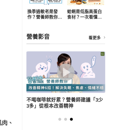
換季過敏老是發
蛤蜊是低脂高蛋白
作？營養師教你從
食材？一次看懂營
飲食下手，4 招打
養價值、3 大好處
造抗敏體質
與食用禁忌
營養影音
看更多
建議「3少
薑母鴨怎麼吃健康無負擔？營養師教
三大美味訣竅
肌肉、