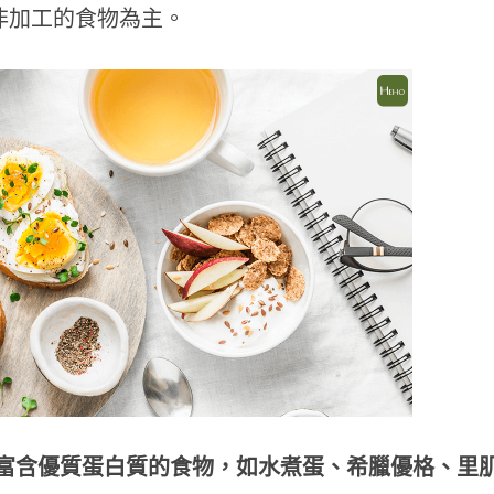
型非加工的食物為主。
聚餐多腸胃不適？天冷哈啾打不
不喝咖啡就好累？營養師
營養師揭秘「益生菌挑選重點」
3多」從根本改善精神
保護力
富含優質蛋白質的食物，如水煮蛋、希臘優格、里