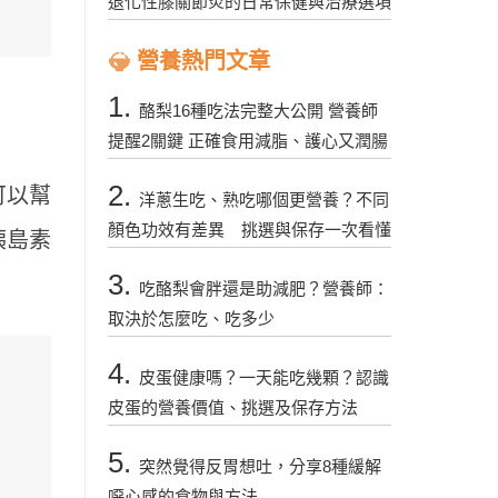
退化性膝關節炎的日常保健與治療選項
營養熱門文章
1.
酪梨16種吃法完整大公開 營養師
提醒2關鍵 正確食用減脂、護心又潤腸
2.
可以幫
洋蔥生吃、熟吃哪個更營養？不同
顏色功效有差異 挑選與保存一次看懂
胰島素
3.
吃酪梨會胖還是助減肥？營養師：
取決於怎麼吃、吃多少
4.
皮蛋健康嗎？一天能吃幾顆？認識
皮蛋的營養價值、挑選及保存方法
5.
突然覺得反胃想吐，分享8種緩解
噁心感的食物與方法