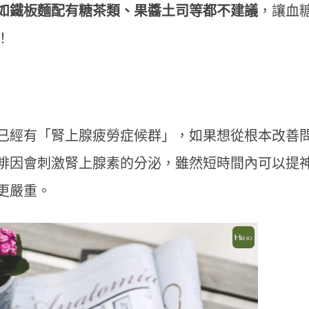
如鐵板麵配有糖茶類、果醬土司等都不建議
，讓血
！
已經有「腎上腺疲勞症候群」，如果想從根本改善
啡因會刺激腎上腺素的分泌，雖然短時間內可以提
更嚴重。