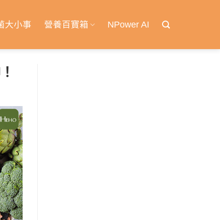
菌大小事
營養百寶箱
NPower AI
神！