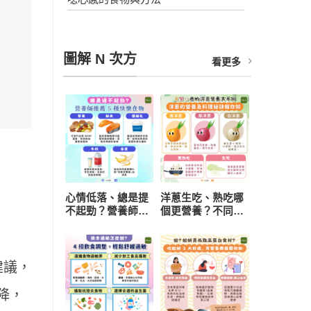
圖解 N 次方
看更多
心情低落、總是提
洋蔥生吃、熟吃哪
不起勁？營養師推
個更營養？不同顏
薦 5 種快樂食物，
色功效有差異 挑
研究：每天一把堅
選與保存一次看懂
果有助降低憂鬱風
險
建議，
降，