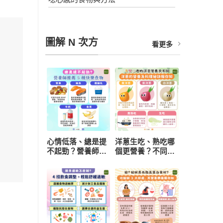
圖解 N 次方
看更多
心情低落、總是提
洋蔥生吃、熟吃哪
不起勁？營養師推
個更營養？不同顏
薦 5 種快樂食物，
色功效有差異 挑
研究：每天一把堅
選與保存一次看懂
果有助降低憂鬱風
險