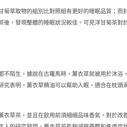
甘菊萃取物的組別比對照組有更好的睡眠品質；而
茶後，發現整體的睡眠狀況較佳。可見洋甘菊茶對
都不陌生，據說在古羅馬時，薰衣草就被用於沐浴
研究表明，薰衣草精油可以幫助入眠，適合在枕頭
薰衣草茶，並且在飲用前須細細品味香氣，對於改
年人的研究發現，薰衣草茶能夠減興憂鬱和焦慮症