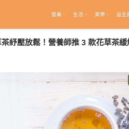
營養
生活
美學
益生
茶紓壓放鬆！營養師推 3 款花草茶緩