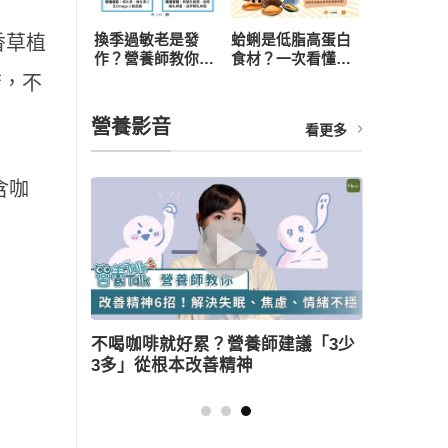
換季過敏老是發
蛤蜊是低脂高蛋白
香草植
作？營養師教你從
食材？一次看懂營
飲食下手，4 招打
養價值、3 大好處
芳，不
造抗敏體質
與食用禁忌
營養影音
看更多
含咖
議「3少
薑母鴨怎麼吃健康無負擔？營養師教
三大美味訣竅