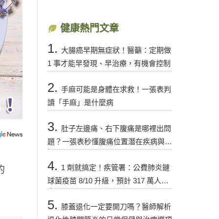
健康熱門文章
1.
大腸癌早期無症狀！醫籲：定期做
1 事才能早發現、早治療，有機會控制
2.
手麻可能是身體在求救！一張表判
讀「手麻」是什麼病
3.
肚子左邊痛、右下腹痛是哪裡出問
題？一張表秒懂腹痛位置潛在疾病與警
訊
4.
1 劑就搞定！疾管署：公費肺炎鏈
的
球菌疫苗 8/10 升級，預計 317 萬人受
惠
5.
膝蓋退化一定要開刀嗎？醫師解析