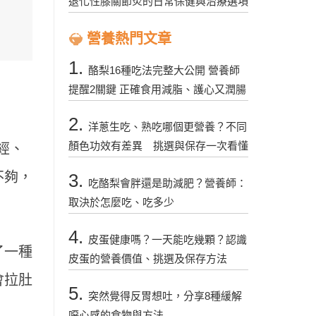
退化性膝關節炎的日常保健與治療選項
營養熱門文章
1.
酪梨16種吃法完整大公開 營養師
提醒2關鍵 正確食用減脂、護心又潤腸
2.
洋蔥生吃、熟吃哪個更營養？不同
顏色功效有差異 挑選與保存一次看懂
經、
不夠，
3.
吃酪梨會胖還是助減肥？營養師：
取決於怎麼吃、吃多少
4.
皮蛋健康嗎？一天能吃幾顆？認識
了一種
皮蛋的營養價值、挑選及保存方法
會拉肚
5.
突然覺得反胃想吐，分享8種緩解
噁心感的食物與方法