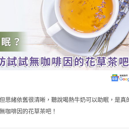
但思緒依舊很清晰，聽說喝熱牛奶可以助眠，是真
無咖啡因的花草茶吧！