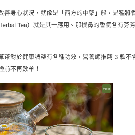
改善身心狀況，就像是「西方的中藥」般，是種將
rbal Tea）就是其一應用。那撲鼻的香氣各有芬
茶對於健康調整有各種功效，營養師推薦 3 款不
睡前不再數羊！
聚餐多腸胃不適？天冷哈啾打不
不喝咖啡就好累？營養師建
營養師揭秘「益生菌挑選重點」
3多」從根本改善精神
保護力