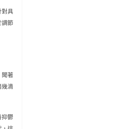
針對具
於調節
，聞著
滴幾滴
善抑鬱
狀，這