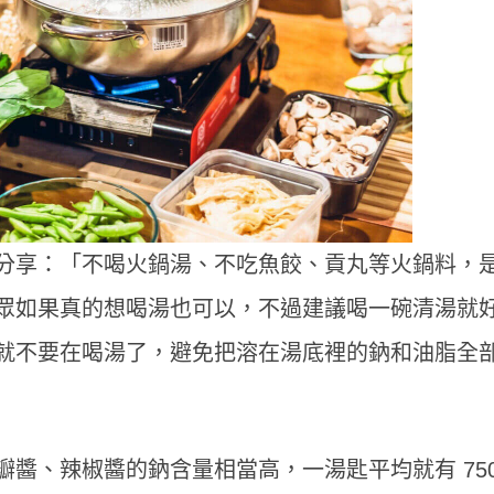
分享：「不喝火鍋湯、不吃魚餃、貢丸等火鍋料，
眾如果真的想喝湯也可以，不過建議喝一碗清湯就
就不要在喝湯了，避免把溶在湯底裡的鈉和油脂全
醬、辣椒醬的鈉含量相當高，一湯匙平均就有 750