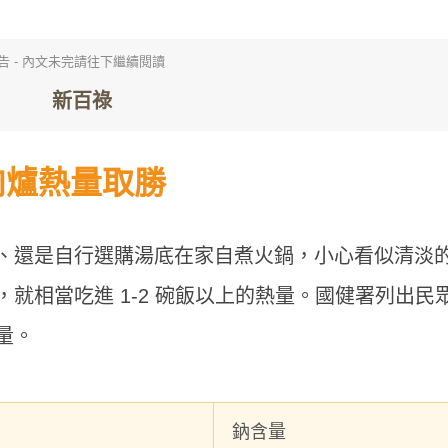
告 - 內文未完請往下繼續閱讀
肉爐熱量取勝
、還是自行選購湯底在家自煮火鍋，小心看似清淡
就相當吃進 1-2 碗飯以上的熱量。國健署列出民
量。
鈉含量