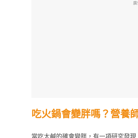
廣
吃火鍋會變胖嗎？營養
當吃太鹹的確會變胖，有一項研究發現，