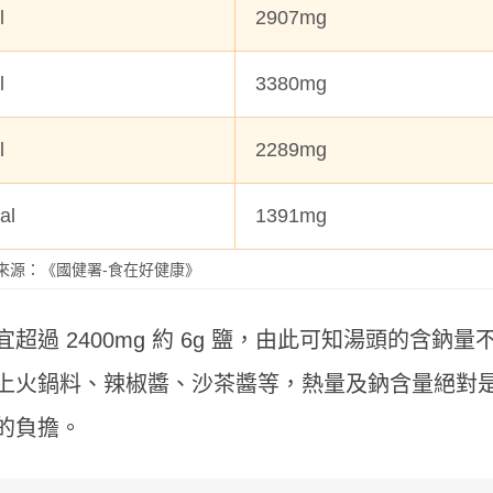
al
2907mg
l
3380mg
l
2289mg
al
1391mg
來源：《國健署-食在好健康》
過 2400mg 約 6g 鹽，由此可知湯頭的含鈉量
聚餐多腸胃不適？天冷哈啾打不
不喝咖啡就好累？營養師建
上火鍋料、辣椒醬、沙茶醬等，熱量及鈉含量絕對
營養師揭秘「益生菌挑選重點」
3多」從根本改善精神
保護力
的負擔。