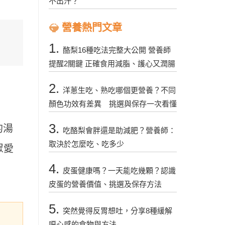
不出汗？
營養熱門文章
1.
酪梨16種吃法完整大公開 營養師
提醒2關鍵 正確食用減脂、護心又潤腸
2.
洋蔥生吃、熟吃哪個更營養？不同
顏色功效有差異 挑選與保存一次看懂
3.
的湯
吃酪梨會胖還是助減肥？營養師：
取決於怎麼吃、吃多少
眾愛
4.
皮蛋健康嗎？一天能吃幾顆？認識
皮蛋的營養價值、挑選及保存方法
5.
突然覺得反胃想吐，分享8種緩解
噁心感的食物與方法