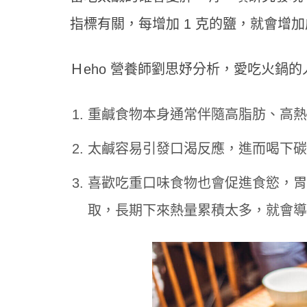
指標有關，每增加 1 克的鹽，就會增加成
Ｈeho 營養師劉思妤分析，愛吃火鍋
重鹹食物本身通常伴隨高脂肪、高熱
太鹹容易引發口渴反應，進而喝下碳
喜歡吃重口味食物也會促進食慾，胃
取，長期下來熱量累積太多，就會導