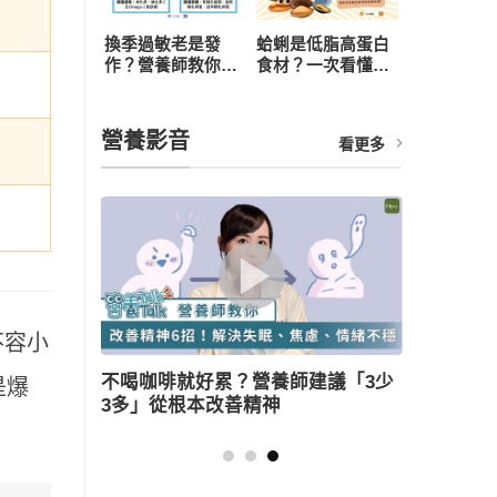
換季過敏老是發
蛤蜊是低脂高蛋白
作？營養師教你從
食材？一次看懂營
飲食下手，4 招打
養價值、3 大好處
造抗敏體質
與食用禁忌
營養影音
看更多
不容小
議「3少
薑母鴨怎麼吃健康無負擔？營養師教
是爆
三大美味訣竅