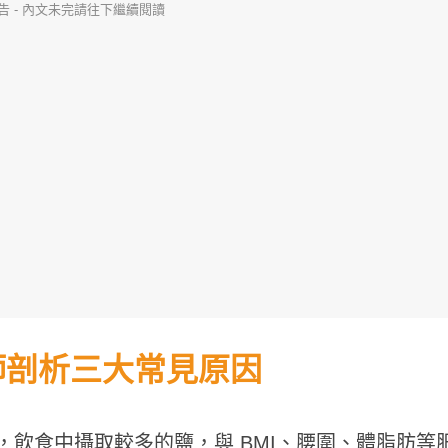
告 - 內文未完請往下繼續閱讀
師剖析三大常見原因
飲食中攝取較多的鹽，與 BMI、腰圍、體脂肪等