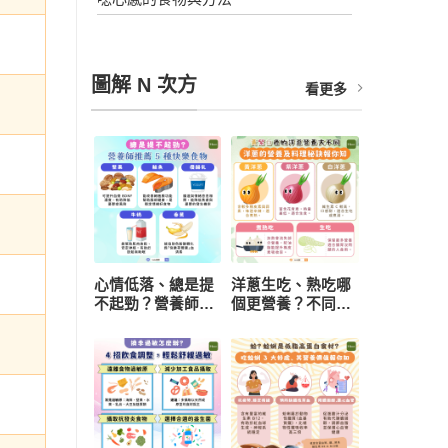
圖解 N 次方
看更多
心情低落、總是提
洋蔥生吃、熟吃哪
不起勁？營養師推
個更營養？不同顏
薦 5 種快樂食物，
色功效有差異 挑
研究：每天一把堅
選與保存一次看懂
果有助降低憂鬱風
險