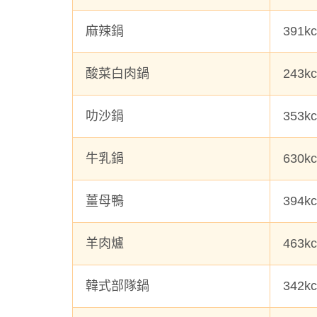
麻辣鍋
391kc
酸菜白肉鍋
243k
叻沙鍋
353kc
牛乳鍋
630kc
薑母鴨
394k
羊肉爐
463k
韓式部隊鍋
342k