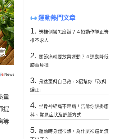
運動熱門文章
1.
脊椎側彎怎麼辦？４招動作導正脊
椎不求人
2.
關節痛就要放棄運動？４運動降低
膝蓋負擔
3.
骨盆歪斜自己救，3招幫你「改斜
歸正」
熱量
4.
坐骨神經痛不是病！告訴你該掛哪
師提
科、常見症狀及舒緩方式
病等
5.
運動時身體很熱，為什麼卻還是流