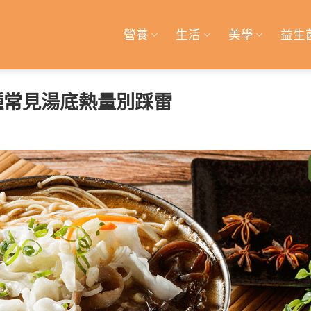
營養
生活
美學
益生
種常見湯底熱量別踩雷