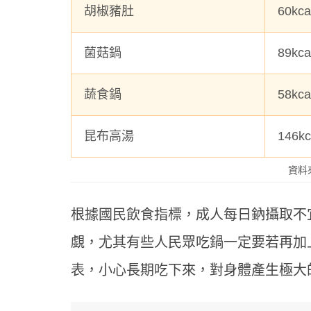
胡椒豬肚
60kc
菌菇鍋
89kca
蔬食鍋
58kca
昆布高湯
146kc
資料
根據國民飲食指標，成人每日鈉攝取不宜超
年末
覷，尤其有些人民眾吃鍋一定要若再加
停？
提升
表，小心長期吃下來，對身體產生極大