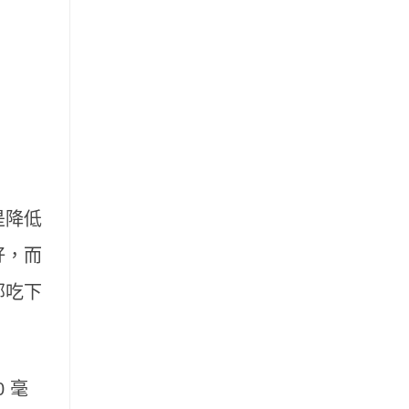
是降低
好，而
部吃下
 毫