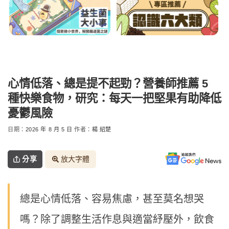
心情低落、總是提不起勁？營養師推薦 5
種快樂食物，研究：每天一把堅果有助降低
憂鬱風險
日期：
2026 年 8 月 5 日
作者：
楊 紹楚
分享
放大字體
總是心情低落、容易焦慮，甚至莫名想哭
嗎？除了調整生活作息與適當紓壓外，飲食