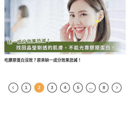
吃膠原蛋白沒效？原來缺一成分效果恐減！
1
2
3
4
5
...
8