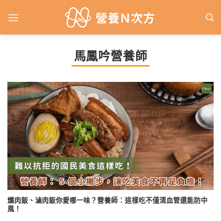
Skip
to
content
馬鳳吟營養師
爌肉飯、滷肉飯你愛哪一味？營養師：這樣吃不僅清血管還能防中
風！