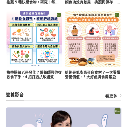
推薦 5 種快樂食物，研究：每天
顏色功效有差異 挑選與保存一次
一把堅果有助降低憂鬱風險
看懂
換季過敏老是發作？營養師教你從
蛤蜊是低脂高蛋白食材？一次看懂
飲食下手，4 招打造抗敏體質
營養價值、3 大好處與食用禁忌
營養影音
看更多