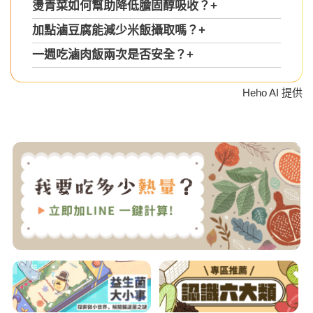
燙青菜如何幫助降低膽固醇吸收？
+
加點滷豆腐能減少米飯攝取嗎？
+
一週吃滷肉飯兩次是否安全？
+
Heho AI 提供