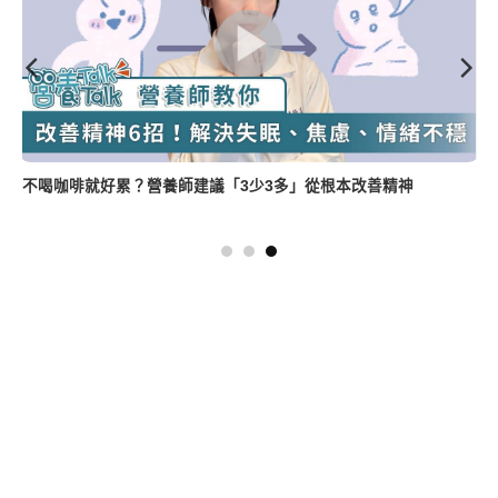
薑母鴨怎麼吃健康無負擔？營養師教三大美味訣竅