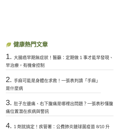
健康熱門文章
1.
大腸癌早期無症狀！醫籲：定期做 1 事才能早發現、
早治療，有機會控制
2.
手麻可能是身體在求救！一張表判讀「手麻」
是什麼病
3.
肚子左邊痛、右下腹痛是哪裡出問題？一張表秒懂腹
痛位置潛在疾病與警訊
4.
1 劑就搞定！疾管署：公費肺炎鏈球菌疫苗 8/10 升