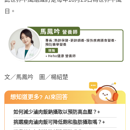
日。
文／馬鳳吟 圖／楊紹楚
想知道更多? AI來回答
如何減少滷肉飯鈉攝取以預防高血壓？
+
挑選瘦肉滷肉飯可降低飽和脂肪攝取嗎？
+