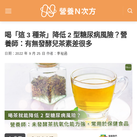
Skip
to
content
喝「這 3 種茶」降低 2 型糖尿病風險？營
養師：有無發酵兒茶素差很多
日期：
2022 年 9 月 25 日
作者：
李祉函