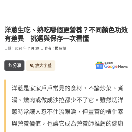
洋蔥生吃、熟吃哪個更營養？不同顏色功效
有差異 挑選與保存一次看懂
日期：
2026 年 7 月 29 日
作者：
楊 紹楚
分享
放大字體
洋蔥是家家戶戶常見的食材，不論炒菜、煮
湯、燉肉或做成沙拉都少不了它。雖然切洋
蔥時常讓人忍不住流眼淚，但豐富的植化素
與營養價值，也讓它成為營養師推薦的健康