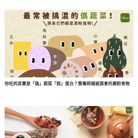
你吃的其實是「偽」蔬菜「假」蛋白？營養師揭被誤會的澱粉食物