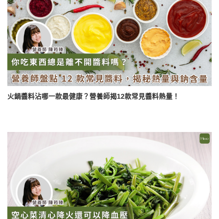
火鍋醬料沾哪一款最健康？營養師揭12款常見醬料熱量！