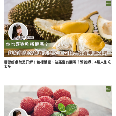
榴槤好處禁忌詳解！和榴槤蜜、波羅蜜有關嗎？營養師：4類人別吃
太多